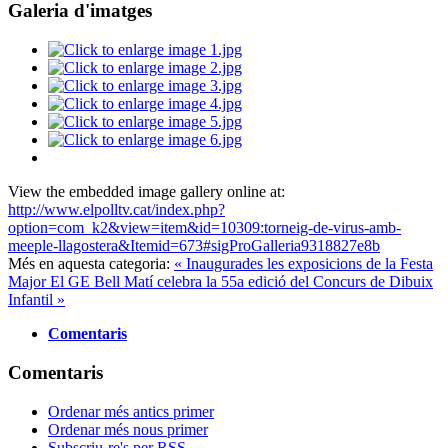
Galeria d'imatges
View the embedded image gallery online at:
http://www.elpolltv.cat/index.php?
option=com_k2&view=item&id=10309:torneig-de-virus-amb-
meeple-llagostera&Itemid=673#sigProGalleria9318827e8b
Més en aquesta categoria:
« Inaugurades les exposicions de la Festa
Major
El GE Bell Matí celebra la 55a edició del Concurs de Dibuix
Infantil »
Comentaris
Comentaris
Ordenar més antics primer
Ordenar més nous primer
Subscriu-re's per RSS