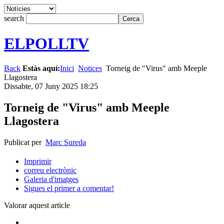
search
ELPOLLTV
Back
Estàs aquí:
Inici
Notices
Torneig de "Virus" amb Meeple
Llagostera
Dissabte, 07 Juny 2025 18:25
Torneig de "Virus" amb Meeple
Llagostera
Publicat per
Marc Sureda
Imprimir
correu electrònic
Galeria d'imatges
Sigues el primer a comentar!
Valorar aquest article