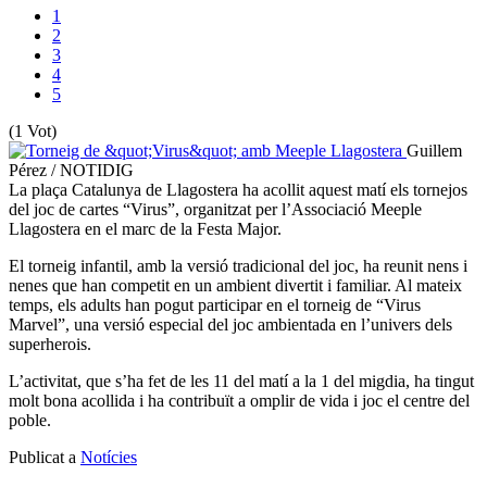
1
2
3
4
5
(1 Vot)
Guillem
Pérez / NOTIDIG
La plaça Catalunya de Llagostera ha acollit aquest matí els tornejos
del joc de cartes “Virus”, organitzat per l’Associació Meeple
Llagostera en el marc de la Festa Major.
El torneig infantil, amb la versió tradicional del joc, ha reunit nens i
nenes que han competit en un ambient divertit i familiar. Al mateix
temps, els adults han pogut participar en el torneig de “Virus
Marvel”, una versió especial del joc ambientada en l’univers dels
superherois.
L’activitat, que s’ha fet de les 11 del matí a la 1 del migdia, ha tingut
molt bona acollida i ha contribuït a omplir de vida i joc el centre del
poble.
Publicat a
Notícies