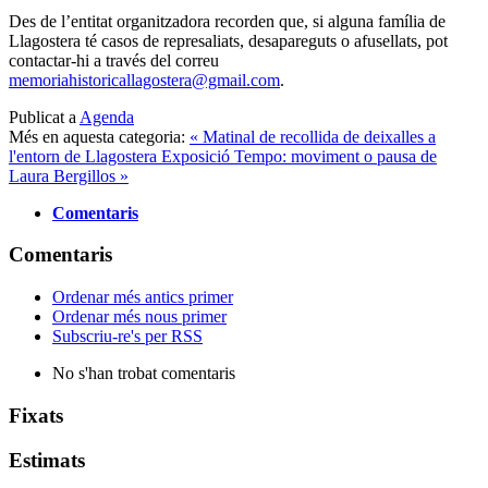
Des de l’entitat organitzadora recorden que, si alguna família de
Llagostera té casos de represaliats, desapareguts o afusellats, pot
contactar-hi a través del correu
memoriahistoricallagostera@gmail.com
.
Publicat a
Agenda
Més en aquesta categoria:
« Matinal de recollida de deixalles a
l'entorn de Llagostera
Exposició Tempo: moviment o pausa de
Laura Bergillos »
Comentaris
Comentaris
Ordenar més antics primer
Ordenar més nous primer
Subscriu-re's per RSS
No s'han trobat comentaris
Fixats
Estimats