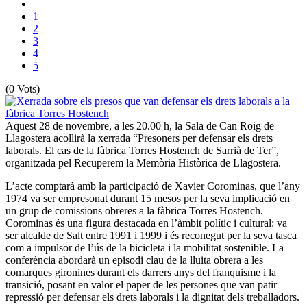
1
2
3
4
5
(0 Vots)
Aquest 28 de novembre, a les 20.00 h, la Sala de Can Roig de
Llagostera acollirà la xerrada “Presoners per defensar els drets
laborals. El cas de la fàbrica Torres Hostench de Sarrià de Ter”,
organitzada pel Recuperem la Memòria Històrica de Llagostera.
L’acte comptarà amb la participació de Xavier Corominas, que l’any
1974 va ser empresonat durant 15 mesos per la seva implicació en
un grup de comissions obreres a la fàbrica Torres Hostench.
Corominas és una figura destacada en l’àmbit polític i cultural: va
ser alcalde de Salt entre 1991 i 1999 i és reconegut per la seva tasca
com a impulsor de l’ús de la bicicleta i la mobilitat sostenible. La
conferència abordarà un episodi clau de la lluita obrera a les
comarques gironines durant els darrers anys del franquisme i la
transició, posant en valor el paper de les persones que van patir
repressió per defensar els drets laborals i la dignitat dels treballadors.