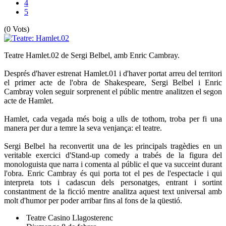
4
5
(0 Vots)
Teatre Hamlet.02 de Sergi Belbel, amb Enric Cambray.
Després d'haver estrenat Hamlet.01 i d'haver portat arreu del territori
el primer acte de l'obra de Shakespeare, Sergi Belbel i Enric
Cambray volen seguir sorprenent el públic mentre analitzen el segon
acte de Hamlet.
Hamlet, cada vegada més boig a ulls de tothom, troba per fi una
manera per dur a temre la seva venjança: el teatre.
Sergi Belbel ha reconvertit una de les principals tragèdies en un
veritable exercici d'Stand-up comedy a trabés de la figura del
monologuista que narra i comenta al públic el que va succeint durant
l'obra. Enric Cambray és qui porta tot el pes de l'espectacle i qui
interpreta tots i cadascun dels personatges, entrant i sortint
constantment de la ficció mentre analitza aquest text universal amb
molt d'humor per poder arribar fins al fons de la qüestió.
Teatre Casino Llagosterenc