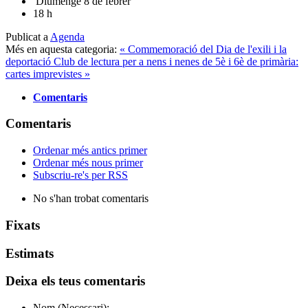
Diumenge 8 de febrer
18 h
Publicat a
Agenda
Més en aquesta categoria:
« Commemoració del Dia de l'exili i la
deportació
Club de lectura per a nens i nenes de 5è i 6è de primària:
cartes imprevistes »
Comentaris
Comentaris
Ordenar més antics primer
Ordenar més nous primer
Subscriu-re's per RSS
No s'han trobat comentaris
Fixats
Estimats
Deixa els teus comentaris
Nom (Necessari):