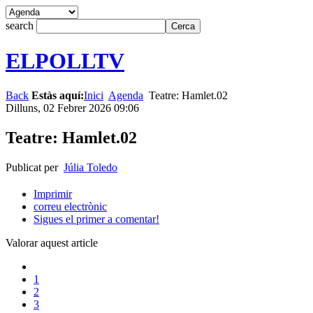
search
ELPOLLTV
Back
Estàs aquí:
Inici
Agenda
Teatre: Hamlet.02
Dilluns, 02 Febrer 2026 09:06
Teatre: Hamlet.02
Publicat per
Júlia Toledo
Imprimir
correu electrònic
Sigues el primer a comentar!
Valorar aquest article
1
2
3