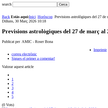
search
Back
Estàs aquí:
Inici
Horòscop
Previsions astrològiques del 27 de 
Dilluns, 30 Març 2026 10:18
Previsions astrològiques del 27 de març al 
Publicat per AMIC - Roser Bona
Imprimir
correu electrònic
Sigues el primer a comentar!
Valorar aquest article
1
2
3
4
5
(0 Vots)