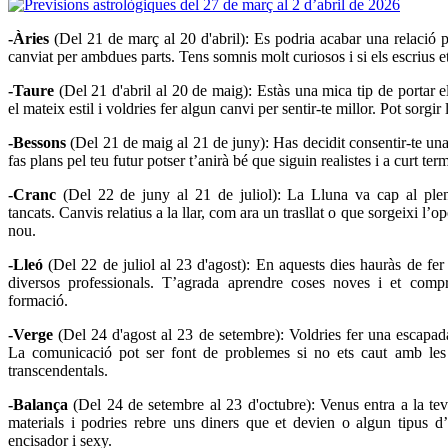
-Àries
(Del 21 de març al 20 d'abril): Es podria acabar una relació 
canviat per ambdues parts. Tens somnis molt curiosos i si els escrius et
-Taure
(Del 21 d'abril al 20 de maig): Estàs una mica tip de portar e
el mateix estil i voldries fer algun canvi per sentir-te millor. Pot sorgi
-Bessons
(Del 21 de maig al 21 de juny): Has decidit consentir-te una
fas plans pel teu futur potser t’anirà bé que siguin realistes i a curt ter
-Cranc
(Del 22 de juny al 21 de juliol): La Lluna va cap al plen
tancats. Canvis relatius a la llar, com ara un trasllat o que sorgeixi l’
nou.
-Lleó
(Del 22 de juliol al 23 d'agost): En aquests dies hauràs de fe
diversos professionals. T’agrada aprendre coses noves i et comp
formació.
-Verge
(Del 24 d'agost al 23 de setembre): Voldries fer una escapada
La comunicació pot ser font de problemes si no ets caut amb les
transcendentals.
-Balança
(Del 24 de setembre al 23 d'octubre): Venus entra a la te
materials i podries rebre uns diners que et devien o algun tipus d’
encisador i sexy.