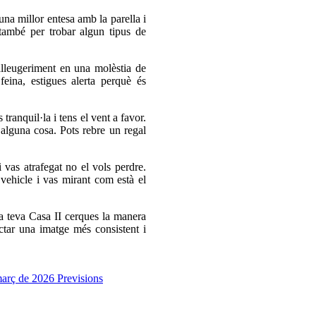
na millor entesa amb la parella i
també per trobar algun tipus de
lleugeriment en una molèstia de
eina, estigues alerta perquè és
ranquil·la i tens el vent a favor.
 alguna cosa. Pots rebre un regal
 vas atrafegat no el vols perdre.
vehicle i vas mirant com està el
la teva Casa II cerques la manera
ctar una imatge més consistent i
 març de 2026
Previsions