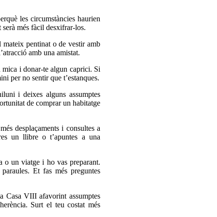
perquè les circumstàncies haurien
 serà més fàcil desxifrar-los.
l mateix pentinat o de vestir amb
r l’atracció amb una amistat.
 mica i donar-te algun caprici. Si
mini per no sentir que t’estanques.
iluni i deixes alguns assumptes
oportunitat de comprar un habitatge
r més desplaçaments i consultes a
res un llibre o t’apuntes a una
 o un viatge i ho vas preparant.
 paraules. Et fas més preguntes
va Casa VIII afavorint assumptes
herència. Surt el teu costat més