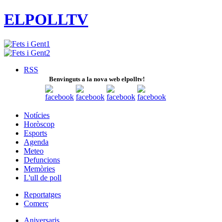
ELPOLLTV
RSS
Benvinguts a la nova web elpolltv!
Notícies
Horòscop
Esports
Agenda
Meteo
Defuncions
Memòries
L'ull de poll
Reportatges
Comerç
Aniversaris