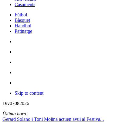
Casaments
Fútbol
Bàsquet
Handbol
Patinatge
Skip to content
Div
07
08
2026
Última hora:
Gerard Solano i Toni Molina actuen avui al Festiva...