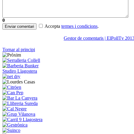
0
Accepta
termes i condicions
.
Enviar comentari
Gestor de comentaris | ElPollTv 201
Tornar al principi