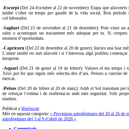
-Escorpí
(Del 24 d'octubre al 22 de novembre): Etapa que afavoreix u
també s’obre un temps per gaudir de la vida social. Bon període 
col·laborador.
-Sagitari
(Del 23 de novembre al 21 de desembre): Pots viure un a
salut o aconseguir un tractament més adequat per tu. Si cerques f
moment d’oportunitats.
-Capricorn
(Del 22 de desembre al 20 de gener): Inicies una fase més t
L’amor també en surt afavorit i si t’interessa algú podríeu començar
inesperat.
-Aquari
(Del 21 de gener al 19 de febrer): Valores el teu temps i si
Això pot fer que siguis més selectiu des d’ara. Penses a canviar de 
mercat.
-Peixos
(Del 20 de febrer al 20 de març): Amb el Sol transitant per 
de reforçar l’estima i de reafirmar-te amb més seguretat. Vols proje
madura.
Publicat a
Horòscop
Més en aquesta categoria:
« Previsions astrològiques del 20 al 26 de
astrològiques del 3 al 9 d’abril de 2026 »
Comentaris