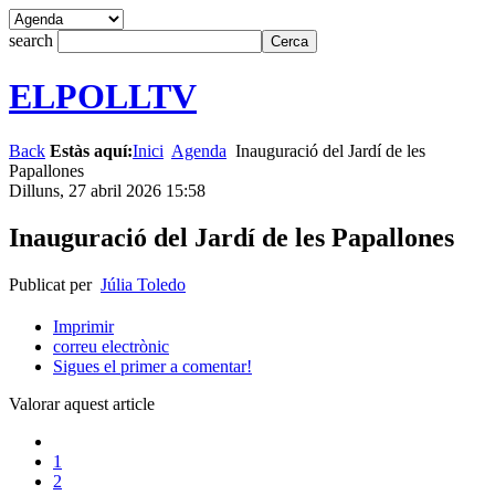
search
ELPOLLTV
Back
Estàs aquí:
Inici
Agenda
Inauguració del Jardí de les
Papallones
Dilluns, 27 abril 2026 15:58
Inauguració del Jardí de les Papallones
Publicat per
Júlia Toledo
Imprimir
correu electrònic
Sigues el primer a comentar!
Valorar aquest article
1
2