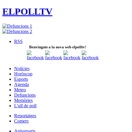
ELPOLLTV
RSS
Benvinguts a la nova web elpolltv!
Notícies
Horòscop
Esports
Agenda
Meteo
Defuncions
Memòries
L'ull de poll
Reportatges
Comerç
Aniversaris