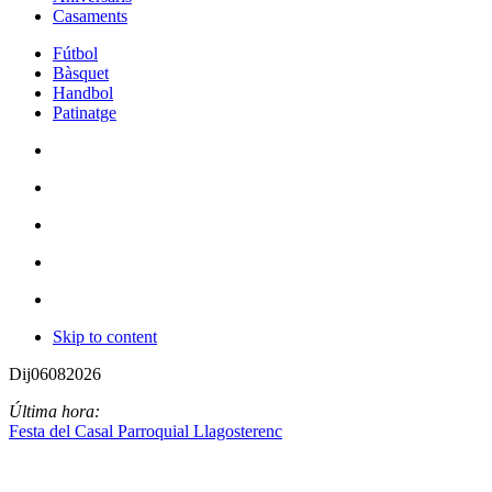
Casaments
Fútbol
Bàsquet
Handbol
Patinatge
Skip to content
Dij
06
08
2026
Última hora:
Festa del Casal Parroquial Llagosterenc