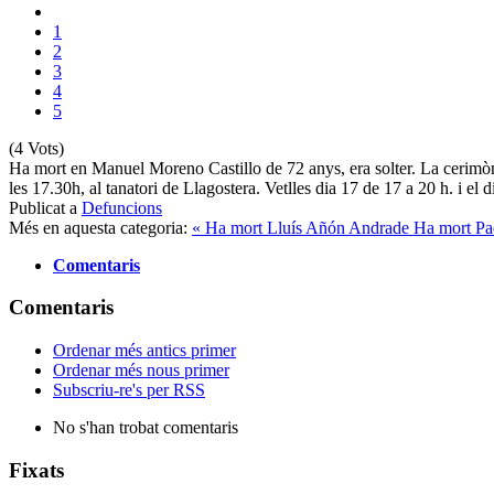
1
2
3
4
5
(4 Vots)
Ha mort en Manuel Moreno Castillo de 72 anys, era solter. La cerimòn
les 17.30h, al tanatori de Llagostera. Vetlles dia 17 de 17 a 20 h. i el 
Publicat a
Defuncions
Més en aquesta categoria:
« Ha mort Lluís Añón Andrade
Ha mort Paq
Comentaris
Comentaris
Ordenar més antics primer
Ordenar més nous primer
Subscriu-re's per RSS
No s'han trobat comentaris
Fixats