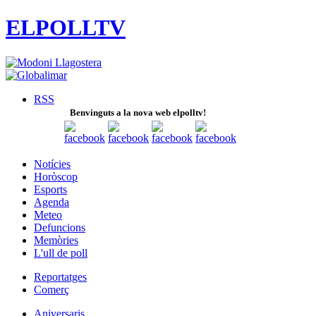
ELPOLLTV
RSS
Benvinguts a la nova web elpolltv!
Notícies
Horòscop
Esports
Agenda
Meteo
Defuncions
Memòries
L'ull de poll
Reportatges
Comerç
Aniversaris