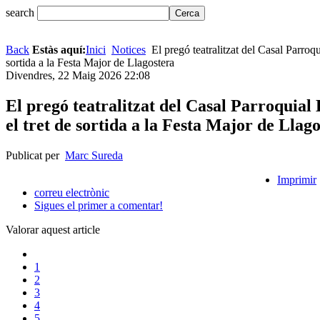
search
Back
Estàs aquí:
Inici
Notices
El pregó teatralitzat del Casal Parroqu
sortida a la Festa Major de Llagostera
Divendres, 22 Maig 2026 22:08
El pregó teatralitzat del Casal Parroquial
el tret de sortida a la Festa Major de Llag
Publicat per
Marc Sureda
Imprimir
correu electrònic
Sigues el primer a comentar!
Valorar aquest article
1
2
3
4
5