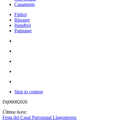
Casaments
Fútbol
Bàsquet
Handbol
Patinatge
Skip to content
Dij
06
08
2026
Última hora:
Festa del Casal Parroquial Llagosterenc