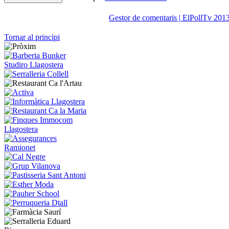
Gestor de comentaris | ElPollTv 201
Tornar al principi