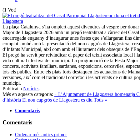
(1 Vot)
La plaça Catalunya s’ha omplert aquest divendres al vespre per donar 
Major de Llagostera 2026 amb un pregó teatralitzat a càrrec del Casal 
encarregada enguany d’inaugurar unes festes que s’allargaran fins dim
comptat també amb la presentació del nou capgròs de Llagostera, crea
d’Infants Municipal, així com amb el lliurament dels obsequis de l’En
El pregó ha servit per reivindicar el paper del teixit associatiu local i la
vida cultural i festiva del municipi. La programació de la Festa Major
concerts, activitats familiars, sardanes, exposicions, cercaviles, especta
tots els públics. Entre els plats forts destaquen les actuacions de Ma
versiones, així com el tradicional correfoc i les activitats de cultura po
municipi.
Publicat a
Notícies
Més en aquesta categoria:
« L’Ajuntament de Llagostera homenatja Ca
d’història
El nou capgròs de Llagostera es diu Totis »
Comentaris
Comentaris
Ordenar més antics primer