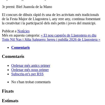
3r premi: Biel Juanola de la Mano
El concurs de dibuix ràpid és una de les activitats més tradicionals
de la Festa Major de Llagostera i, any rere any, continua fomentant
la creativitat i la participació dels més petits i joves del municipi.
Publicat a
Notícies
Més en aquesta categoria:
« El nou capgròs de Llagostera es diu
Totis
Nil Nas i Júlia Salguero: hereu i pubilla 2026 de Llagostera »
Comentaris
Comentaris
Ordenar més antics primer
Ordenar més nous primer
Subscriu-re's per RSS
No s'han trobat comentaris
Fixats
Estimats