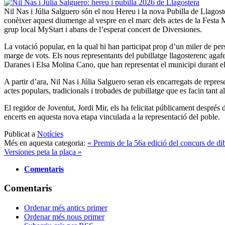
Nil Nas i Júlia Salguero són el nou Hereu i la nova Pubilla de Llagos
conèixer aquest diumenge al vespre en el marc dels actes de la Festa M
grup local MyStart i abans de l’esperat concert de Diversiones.
La votació popular, en la qual hi han participat prop d’un miler de pers
marge de vots. Els nous representants del pubillatge llagosterenc agafe
Daranes i Elsa Molina Cano, que han representat el municipi durant el
A partir d’ara, Nil Nas i Júlia Salguero seran els encarregats de repres
actes populars, tradicionals i trobades de pubillatge que es facin tant a
El regidor de Joventut, Jordi Mir, els ha felicitat públicament després d
encerts en aquesta nova etapa vinculada a la representació del poble.
Publicat a
Notícies
Més en aquesta categoria:
« Premis de la 56a edició del concurs de di
Versiones peta la plaça »
Comentaris
Comentaris
Ordenar més antics primer
Ordenar més nous primer