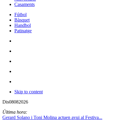
Casaments
Fútbol
Bàsquet
Handbol
Patinatge
Skip to content
Dis
08
08
2026
Última hora:
Gerard Solano i Toni Molina actuen avui al Festiva...