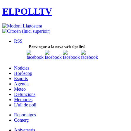
ELPOLLTV
RSS
Benvinguts a la nova web elpolltv!
Notícies
Horòscop
Esports
Agenda
Meteo
Defuncions
Memòries
L'ull de poll
Reportatges
Comerç
Aniversaris