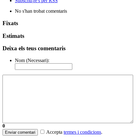
Subscriu-re's per RSS
No s'han trobat comentaris
Fixats
Estimats
Deixa els teus comentaris
Nom (Necessari):
0
Accepta
termes i condicions
.
Enviar comentari