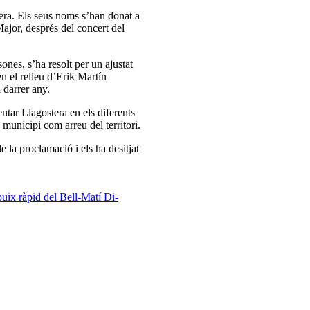
tera. Els seus noms s’han donat a
ajor, després del concert del
ones, s’ha resolt per un ajustat
n el relleu d’Erik Martín
 darrer any.
entar Llagostera en els diferents
l municipi com arreu del territori.
e la proclamació i els ha desitjat
buix ràpid del Bell-Matí
Di-