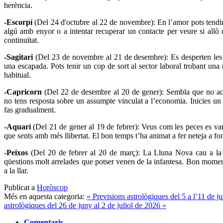
herència.
-Escorpí
(Del 24 d'octubre al 22 de novembre): En l’amor pots tendir 
algú amb enyor o a intentar recuperar un contacte per veure si allò 
continuïtat.
-Sagitari
(Del 23 de novembre al 21 de desembre): Es desperten les t
una escapada. Pots tenir un cop de sort al sector laboral trobant una 
habitual.
-Capricorn
(Del 22 de desembre al 20 de gener): Sembla que no ac
no tens resposta sobre un assumpte vinculat a l’economia. Inicies un 
fas gradualment.
-Aquari
(Del 21 de gener al 19 de febrer): Veus com les peces es van
que sents amb més llibertat. El bon temps t’ha animat a fer neteja a fons
-Peixos
(Del 20 de febrer al 20 de març): La Lluna Nova cau a la t
qüestions molt arrelades que potser venen de la infantesa. Bon momen
a la llar.
Publicat a
Horòscop
Més en aquesta categoria:
« Previsions astrològiques del 5 a l’11 de 
astrològiques del 26 de juny al 2 de juliol de 2026 »
Comentaris