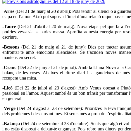
-Àries
(Del 21 de març al 20 d'abril): Pots tendir al silenci o a guard
etapa en l’amor. Això pot suposar l’inici d’una relació o que passis m
-Taure
(Del 21 d'abril al 20 de maig): Nova etapa pel que fa a l’ec
podries vessar-la si parles massa. Aprofita aquesta energia per re
escriure.
-Bessons
(Del 21 de maig al 21 de juny): Dies per tractar assumpt
enfrontar-te amb emocions silenciades. Se t’acuden noves manere
mantens en secret.
-Cranc
(Del 22 de juny al 21 de juliol): Amb la Lluna Nova a la C
balanç de les coses. Abaixes el ritme diari i ja gaudeixes de mé
recupera una mica.
-Lleó
(Del 22 de juliol al 23 d'agost): Amb Venus oposat a Plut
passional en l’amor. Aquest també és un bon trànsit per transformar l
en general.
-Verge
(Del 24 d'agost al 23 de setembre): Prioritzes la teva tranqui
dels problemes i descansant més. Et sents més a prop de l’espiritualitat 
-Balança
(Del 24 de setembre al 23 d'octubre): Sents que algú et vo
i no estàs disposat a deixar-te enganyar. Pots rebre uns diners pende