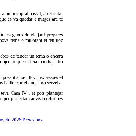
a mirar cap al passat, a recordar
que es va quedar a mitges ara té
eves ganes de viatjar i prepares
nova feina o millorant el teu lloc
abes de tancar un tema o encara
objectiu que et feia mandra, i ho
 posant al seu lloc i expresses el
 i a llençar el que ja no serveix.
eva Casa IV i et pots plantejar
t per projectar canvis o reformes
juny de 2026
Previsions