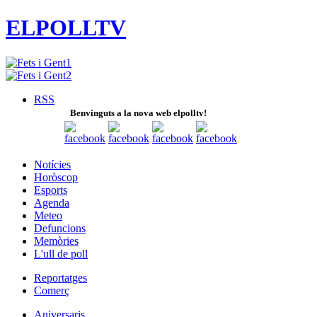
ELPOLLTV
RSS
Benvinguts a la nova web elpolltv!
Notícies
Horòscop
Esports
Agenda
Meteo
Defuncions
Memòries
L'ull de poll
Reportatges
Comerç
Aniversaris