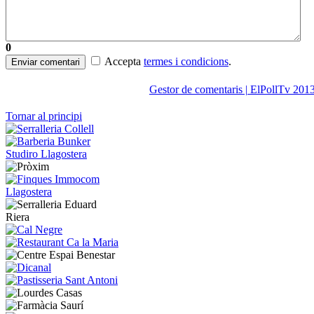
0
Accepta
termes i condicions
.
Enviar comentari
Gestor de comentaris | ElPollTv 201
Tornar al principi