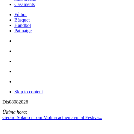
Casaments
Fútbol
Bàsquet
Handbol
Patinatge
Skip to content
Dis
08
08
2026
Última hora:
Gerard Solano i Toni Molina actuen avui al Festiva...