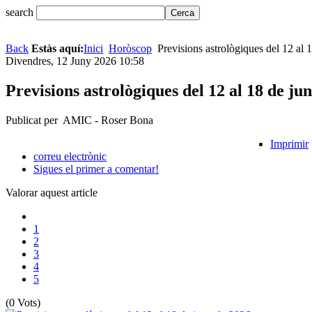
search
Back
Estàs aquí:
Inici
Horòscop
Previsions astrològiques del 12 al 
Divendres, 12 Juny 2026 10:58
Previsions astrològiques del 12 al 18 de ju
Publicat per AMIC - Roser Bona
Imprimir
correu electrònic
Sigues el primer a comentar!
Valorar aquest article
1
2
3
4
5
(0 Vots)