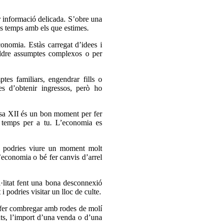
ar informació delicada. S’obre una
és temps amb els que estimes.
onomia. Estàs carregat d’idees i
soldre assumptes complexos o per
es familiars, engendrar fills o
s d’obtenir ingressos, però ho
asa XII és un bon moment per fer
s temps per a tu. L’economia es
ó podries viure un moment molt
’economia o bé fer canvis d’arrel
l·litat fent una bona desconnexió
i podries visitar un lloc de culte.
l fer combregar amb rodes de molí
nts, l’import d’una venda o d’una