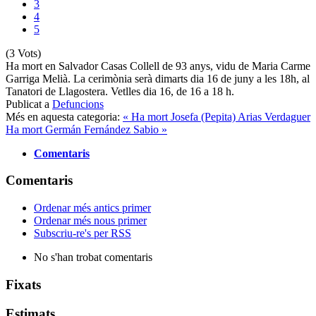
3
4
5
(3 Vots)
Ha mort en Salvador Casas Collell de 93 anys, vidu de Maria Carme
Garriga Melià. La cerimònia serà dimarts dia 16 de juny a les 18h, al
Tanatori de Llagostera. Vetlles dia 16, de 16 a 18 h.
Publicat a
Defuncions
Més en aquesta categoria:
« Ha mort Josefa (Pepita) Arias Verdaguer
Ha mort Germán Fernández Sabio »
Comentaris
Comentaris
Ordenar més antics primer
Ordenar més nous primer
Subscriu-re's per RSS
No s'han trobat comentaris
Fixats
Estimats