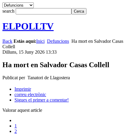
search
ELPOLLTV
Back
Estàs aquí:
Inici
Defuncions
Ha mort en Salvador Casas
Collell
Dilluns, 15 Juny 2026 13:33
Ha mort en Salvador Casas Collell
Publicat per Tanatori de Llagostera
Imprimir
correu electrònic
Sigues el primer a comentar!
Valorar aquest article
1
2