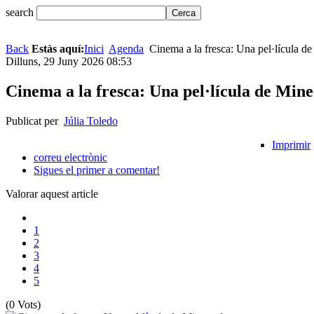
search
Back
Estàs aquí:
Inici
Agenda
Cinema a la fresca: Una pel·lícula de
Dilluns, 29 Juny 2026 08:53
Cinema a la fresca: Una pel·lícula de Mine
Publicat per
Júlia Toledo
Imprimir
correu electrònic
Sigues el primer a comentar!
Valorar aquest article
1
2
3
4
5
(0 Vots)