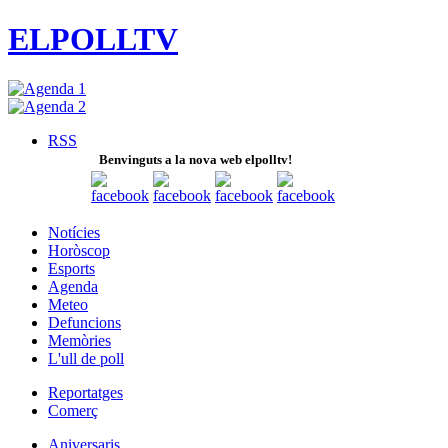
ELPOLLTV
RSS
Benvinguts a la nova web elpolltv!
Notícies
Horòscop
Esports
Agenda
Meteo
Defuncions
Memòries
L'ull de poll
Reportatges
Comerç
Aniversaris