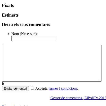
Fixats
Estimats
Deixa els teus comentaris
Nom (Necessari):
0
Accepta
termes i condicions
.
Enviar comentari
Gestor de comentaris | ElPollTv 201