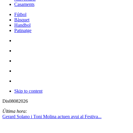
Casaments
Fútbol
Bàsquet
Handbol
Patinatge
Skip to content
Dis
08
08
2026
Última hora:
Gerard Solano i Toni Molina actuen avui al Festiva...