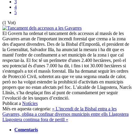
3
4
5
(1 Vot)
El Govern ha ordenat el tancament dels accessos al massís de les
Gavarres arran de l'important incendi forestal que crema a la zona
des d'aquest divendres. Des de la Bisbal d'Empordà, el president de
la Generalitat, Salvador Illa, ha anunciat la mesura i ha dit que es
manté l'ordre de confinament a set municipis de la zona i que cal
respectar-la. El foc té un perímetre d'unes 2.400 hectàrees, però el
seu potencial és d'unes 7.000 ha dit, i fins i tot 30.000 hectàrees si
s'estengués a tot el massís forestal. Illa ha demanat seguir les ordres
de Protecció Civil, sobretot ara que ve una segona onada de calor,
però no ha volgut estendre la prohibició d'activitats en municipis
propers que no estan afectats pel foc. L’alcalde de Llagostera, Narcís
Llinàs, s’ha desplaçat fins al punt de comandament per seguir
l’evolució de les tasques d’extinció.
Publicat a
Notícies
Més en aquesta categoria:
« L'incendi de la Bisbal entra a les
Gavarres, obliga a confinar diversos municipis entre ells Llagostera
Llagostera continua fora de perill »
Comentaris