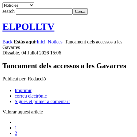
search
ELPOLLTV
Back
Estàs aquí:
Inici
Notices
Tancament dels accessos a les
Gavarres
Dissabte, 04 Juliol 2026 15:06
Tancament dels accessos a les Gavarres
Publicat per Redacció
Imprimir
correu electrònic
Sigues el primer a comentar!
Valorar aquest article
1
2