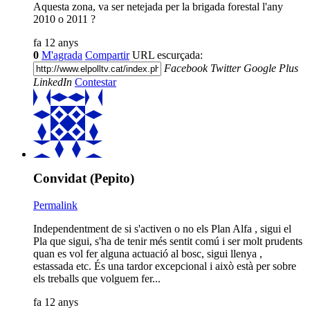
Aquesta zona, va ser netejada per la brigada forestal l'any
2010 o 2011 ?
fa 12 anys
0
M'agrada
Compartir
URL escurçada:
Facebook
Twitter
Google Plus
LinkedIn
Contestar
Convidat (Pepito)
Permalink
Independentment de si s'activen o no els Plan Alfa , sigui el
Pla que sigui, s'ha de tenir més sentit comú i ser molt prudents
quan es vol fer alguna actuació al bosc, sigui llenya ,
estassada etc. És una tardor excepcional i això està per sobre
els treballs que volguem fer...
fa 12 anys