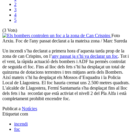
2
3
4
5
(3 Vots)
Foto
Arxiu. Foc de l'any passat declarat a la mateixa zona / Marc Sureda
Un incendi s’ha declarat a primera hora d’aquesta tarda prop de la
zona de can Crispins, on l’
any passat ja s’hi va declarar un foc
. Tot i
el vent, la ràpida actuació dels bombers i ADF ha permès controlat
de seguida el foc. Fins al lloc dels fets s’hi ha desplaçat un total de
quinzena de dotacions terrestres i tres mitjans aeris dels Bombers.
Així mateix s’hi ha desplaçat els Mossos d’Esquadra i la Policia
Local de Llagostera. El foc hauria cremat uns 2.500 metres quadrats.
L'alcalde de Llagostera, Fermí Santamaria s'ha desplaçat fins al lloc
dels fets i ha recordat que està activiat el nivell 2 del Pla Alfa i està
completament prohibit encendre foc.
Publicat a
Notícies
Etiquetat com
incendi
foc