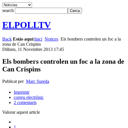
search
ELPOLLTV
Back
Estàs aquí:
Inici
Notices
Els bombers controlen un foc a la
zona de Can Crispins
Dilluns, 11 Novembre 2013 17:45
Els bombers controlen un foc a la zona de
Can Crispins
Publicat per
Marc Sureda
Imprimir
correu electrònic
2
comentaris
Valorar aquest article
1