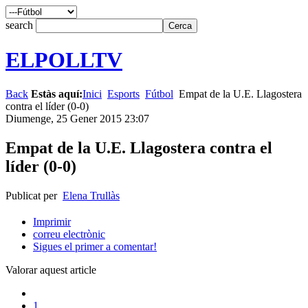
search
ELPOLLTV
Back
Estàs aquí:
Inici
Esports
Fútbol
Empat de la U.E. Llagostera
contra el líder (0-0)
Diumenge, 25 Gener 2015 23:07
Empat de la U.E. Llagostera contra el
líder (0-0)
Publicat per
Elena Trullàs
Imprimir
correu electrònic
Sigues el primer a comentar!
Valorar aquest article
1