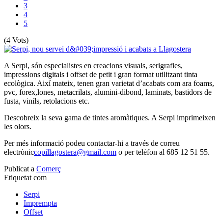
3
4
5
(4 Vots)
A Serpi, són especialistes en creacions visuals, serigrafies,
impressions digitals i offset de petit i gran format utilitzant tinta
ecològica. Així mateix, tenen gran varietat d’acabats com ara foams,
pvc, forex,lones, metacrilats, alumini-dibond, laminats, bastidors de
fusta, vinils, retolacions etc.
Descobreix la seva gama de tintes aromàtiques. A Serpi imprimeixen
les olors.
Per més informació podeu contactar-hi a través de correu
electrònic
copillagostera@gmail.com
o per telèfon al 685 12 51 55.
Publicat a
Comerç
Etiquetat com
Serpi
Imprempta
Offset