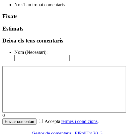
No s'han trobat comentaris
Fixats
Estimats
Deixa els teus comentaris
Nom (Necessari):
0
Accepta
termes i condicions
.
Enviar comentari
Gestor de comentaris | ElPollTv 2013