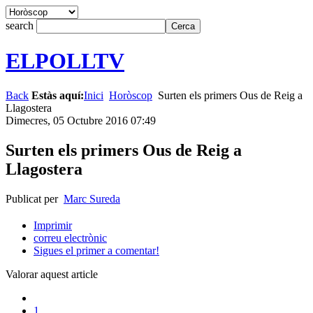
search
ELPOLLTV
Back
Estàs aquí:
Inici
Horòscop
Surten els primers Ous de Reig a
Llagostera
Dimecres, 05 Octubre 2016 07:49
Surten els primers Ous de Reig a
Llagostera
Publicat per
Marc Sureda
Imprimir
correu electrònic
Sigues el primer a comentar!
Valorar aquest article
1