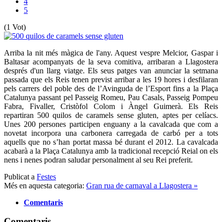
4
5
(1 Vot)
Arriba la nit més màgica de l'any. Aquest vespre Melcior, Gaspar i
Baltasar acompanyats de la seva comitiva, arribaran a Llagostera
després d'un llarg viatge. Els seus patges van anunciar la setmana
passada que els Reis tenen previst arribar a les 19 hores i desfilaran
pels carrers del poble des de l’Avinguda de l’Esport fins a la Plaça
Catalunya passant pel Passeig Romeu, Pau Casals, Passeig Pompeu
Fabra, Fivaller, Cristòfol Colom i Àngel Guimerà. Els Reis
repartiran 500 quilos de caramels sense gluten, aptes per celíacs.
Unes 200 persones participen enguany a la cavalcada que com a
novetat incorpora una carbonera carregada de carbó per a tots
aquells que no s’han portat massa bé durant el 2012. La cavalcada
acabarà a la Plaça Catalunya amb la tradicional recepció Reial on els
nens i nenes podran saludar personalment al seu Rei preferit.
Publicat a
Festes
Més en aquesta categoria:
Gran rua de carnaval a Llagostera »
Comentaris
Comentaris