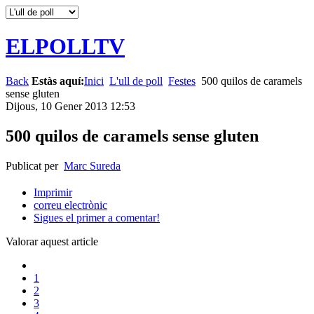
ELPOLLTV
Back
Estàs aquí:
Inici
L'ull de poll
Festes
500 quilos de caramels
sense gluten
Dijous, 10 Gener 2013 12:53
500 quilos de caramels sense gluten
Publicat per
Marc Sureda
Imprimir
correu electrònic
Sigues el primer a comentar!
Valorar aquest article
1
2
3