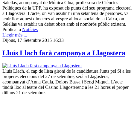
Salellas, acompanyat de Mónica Clua, professora de Ciències
Polítiques de la UPF, ha exposat els punts del seu programa electoral
a Llagostera. L’acte, on van assitir-hi una setantena de persones, va
tenir lloc aquest dimecres al vespre al local social de la Caixa, on
Salellas va establir un debat obert amb el nombrós públic existent.
Publicat a
Notícies
Llegir més ...
Dijous, 17 Setembre 2015 16:33
Lluís Llach farà campanya a Llagostera
Lluís Llach, el cap de llista gironí de la candidatura Junts pel Sí a les
properes eleccions del 27 de setembre, serà a Llagostera,
acompanyat d’Anna Caula, Dolors Bassa i Sergi Miquel. L’acte
tindrà lloc al teatre del Casino Llagosterenc a les 21 hores el proper
dilluns 21 de setembre.