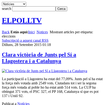
search
ELPOLLTV
Back
Estàs aquí:
Inici
Notices
Mostrant articles per etiqueta:
eleccions
Subscripció a aquest canal RSS
Dilluns, 28 Setembre 2015 01:18
Clara victòria de Junts pel Sí a
Llagostera i a Catalunya
La participació a Llagostera ha estat del 77,09%. Junts pel sí ha estat
la força més votada amb 2549 vots. Ciutadans tot i ser la segona
força més votada al poble ho ha estat amb 514 vots. La CUP ha
obtingut 371 vots, el PSC 327, el PP 168, Catalunya sí que es pot
137 i Unió 92.
Publicat a
Notícies