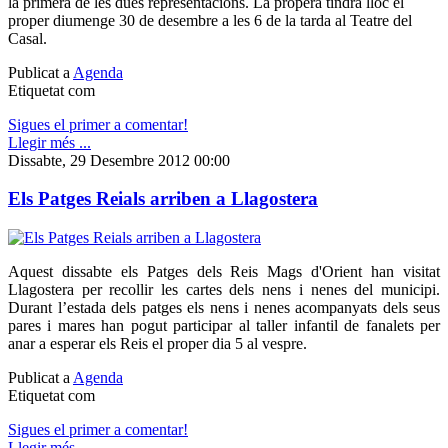
la primera de les dues representacions. La propera tindrà lloc el
proper diumenge 30 de desembre a les 6 de la tarda al Teatre del
Casal.
Publicat a
Agenda
Etiquetat com
Sigues el primer a comentar!
Llegir més ...
Dissabte, 29 Desembre 2012 00:00
Els Patges Reials arriben a Llagostera
Aquest dissabte els Patges dels Reis Mags d'Orient han visitat
Llagostera per recollir les cartes dels nens i nenes del municipi.
Durant l’estada dels patges els nens i nenes acompanyats dels seus
pares i mares han pogut participar al taller infantil de fanalets per
anar a esperar els Reis el proper dia 5 al vespre.
Publicat a
Agenda
Etiquetat com
Sigues el primer a comentar!
Llegir més ...