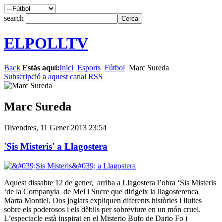
search
ELPOLLTV
Back
Estàs aquí:
Inici
Esports
Fútbol
Marc Sureda
Subscripció a aquest canal RSS
Marc Sureda
Divendres, 11 Gener 2013 23:54
'Sis Misteris' a Llagostera
Aquest dissabte 12 de gener, arriba a Llagostera l’obra ‘Sis Misteris
‘de la Companyia de Mel i Sucre que dirigeix la llagosterenca
Marta Montiel. Dos joglars expliquen diferents històries i lluites
sobre els poderosos i els dèbils per sobreviure en un món cruel.
L’espectacle està inspirat en el Misterio Bufo de Dario Fo i