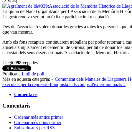
(2 Vots)
La quina de Nadal organitzada per l’Associació de la Memòria Històri
Llagosterenc va ser tot un èxit de participació i recaptació.
Des de l’associació volem donar les gràcies a totes les persones que hi 
que van mostrar.
Amb els fons recaptats continuarem treballant per poder retornar a casa
afusellats injustament el cementiri de Girona, per tal de donar-los una 
el costat dels seus éssers estimats.
Associació de la Memòria Històrica 
Llegit
998
vegades
Publicat a
L'ull de poll
Més en aquesta categoria:
« Comunicat dels Manaies de Llagostera
Ho
executats per la repressió franquista i als camps d'extermini nazis »
Comentaris
Comentaris
Ordenar més antics primer
Ordenar més nous primer
Subscriu-re's per RSS