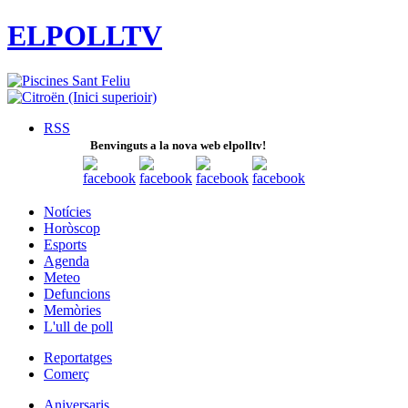
ELPOLLTV
RSS
Benvinguts a la nova web elpolltv!
Notícies
Horòscop
Esports
Agenda
Meteo
Defuncions
Memòries
L'ull de poll
Reportatges
Comerç
Aniversaris