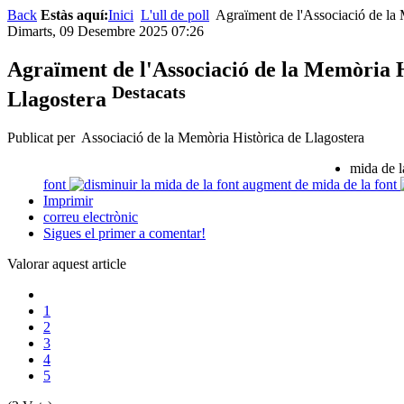
Back
Estàs aquí:
Inici
L'ull de poll
Agraïment de l'Associació de la 
Dimarts, 09 Desembre 2025 07:26
Agraïment de l'Associació de la Memòria H
Destacats
Llagostera
Publicat per Associació de la Memòria Històrica de Llagostera
mida de l
font
augment de mida de la font
Imprimir
correu electrònic
Sigues el primer a comentar!
Valorar aquest article
1
2
3
4
5