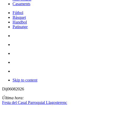
Casaments
Fútbol
Bàsquet
Handbol
Patinatge
Skip to content
Dij
06
08
2026
Última hora:
Festa del Casal Parroquial Llagosterenc