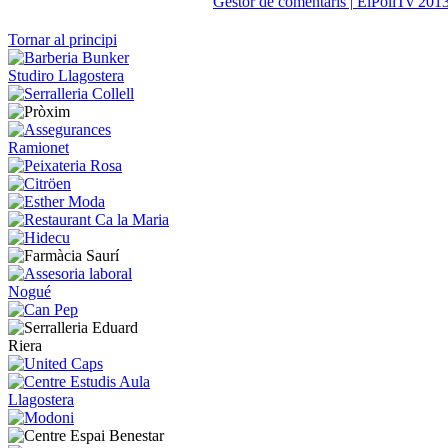
Gestor de comentaris | ElPollTv 201
Tornar al principi