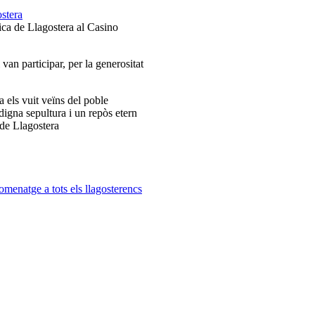
ca de Llagostera al Casino
van participar, per la generositat
 els vuit veïns del poble
digna sepultura i un repòs etern
de Llagostera
menatge a tots els llagosterencs