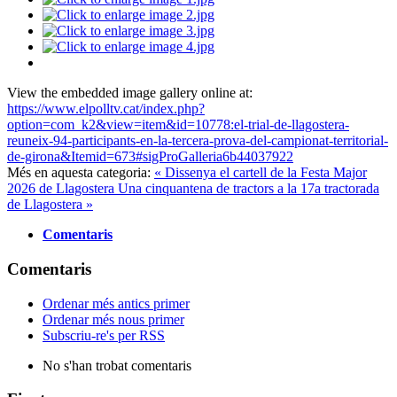
View the embedded image gallery online at:
https://www.elpolltv.cat/index.php?
option=com_k2&view=item&id=10778:el-trial-de-llagostera-
reuneix-94-participants-en-la-tercera-prova-del-campionat-territorial-
de-girona&Itemid=673#sigProGalleria6b44037922
Més en aquesta categoria:
« Dissenya el cartell de la Festa Major
2026 de Llagostera
Una cinquantena de tractors a la 17a tractorada
de Llagostera »
Comentaris
Comentaris
Ordenar més antics primer
Ordenar més nous primer
Subscriu-re's per RSS
No s'han trobat comentaris