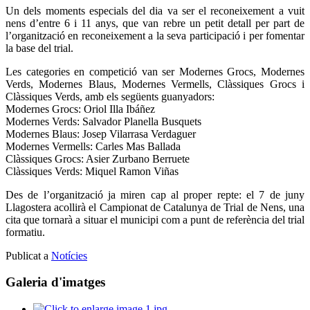
Un dels moments especials del dia va ser el reconeixement a vuit
nens d’entre 6 i 11 anys, que van rebre un petit detall per part de
l’organització en reconeixement a la seva participació i per fomentar
la base del trial.
Les categories en competició van ser Modernes Grocs, Modernes
Verds, Modernes Blaus, Modernes Vermells, Clàssiques Grocs i
Clàssiques Verds, amb els següents guanyadors:
Modernes Grocs: Oriol Illa Ibáñez
Modernes Verds: Salvador Planella Busquets
Modernes Blaus: Josep Vilarrasa Verdaguer
Modernes Vermells: Carles Mas Ballada
Clàssiques Grocs: Asier Zurbano Berruete
Clàssiques Verds: Miquel Ramon Viñas
Des de l’organització ja miren cap al proper repte: el 7 de juny
Llagostera acollirà el Campionat de Catalunya de Trial de Nens, una
cita que tornarà a situar el municipi com a punt de referència del trial
formatiu.
Publicat a
Notícies
Galeria d'imatges