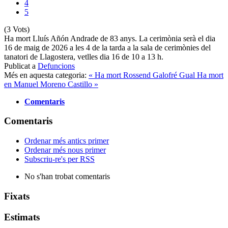
4
5
(3 Vots)
Ha mort Lluís Añón Andrade de 83 anys. La cerimònia serà el dia
16 de maig de 2026 a les 4 de la tarda a la sala de cerimònies del
tanatori de Llagostera, vetlles dia 16 de 10 a 13 h.
Publicat a
Defuncions
Més en aquesta categoria:
« Ha mort Rossend Galofré Gual
Ha mort
en Manuel Moreno Castillo »
Comentaris
Comentaris
Ordenar més antics primer
Ordenar més nous primer
Subscriu-re's per RSS
No s'han trobat comentaris
Fixats
Estimats