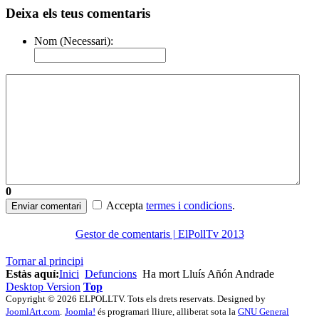
Deixa els teus comentaris
Nom (Necessari):
0
Accepta
termes i condicions
.
Enviar comentari
Gestor de comentaris | ElPollTv 2013
Tornar al principi
Estàs aquí:
Inici
Defuncions
Ha mort Lluís Añón Andrade
Desktop Version
Top
Copyright © 2026 ELPOLLTV. Tots els drets reservats. Designed by
JoomlArt.com
.
Joomla!
és programari lliure, alliberat sota la
GNU General