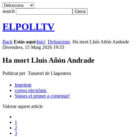
search
ELPOLLTV
Back
Estàs aquí:
Inici
Defuncions
Ha mort Lluís Añón Andrade
Divendres, 15 Maig 2026 19:33
Ha mort Lluís Añón Andrade
Publicat per Tanatori de Llagostera
Imprimir
correu electrònic
Sigues el primer a comentar!
Valorar aquest article
1
2
3