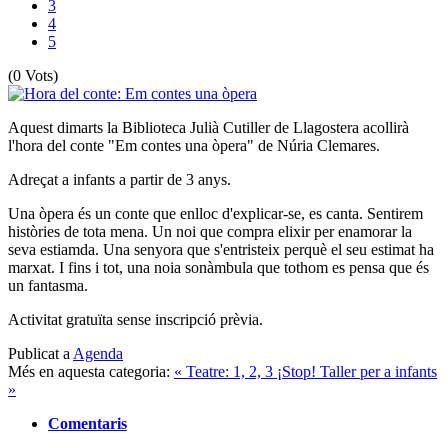
3
4
5
(0 Vots)
Aquest dimarts la Biblioteca Julià Cutiller de Llagostera acollirà
l'hora del conte "Em contes una òpera" de Núria Clemares.
Adreçat a infants a partir de 3 anys.
Una òpera és un conte que enlloc d'explicar-se, es canta. Sentirem
històries de tota mena. Un noi que compra elixir per enamorar la
seva estiamda. Una senyora que s'entristeix perquè el seu estimat ha
marxat. I fins i tot, una noia sonàmbula que tothom es pensa que és
un fantasma.
Activitat gratuïta sense inscripció prèvia.
Publicat a
Agenda
Més en aquesta categoria:
« Teatre: 1, 2, 3 ¡Stop!
Taller per a infants
»
Comentaris