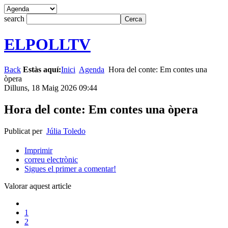
search
ELPOLLTV
Back
Estàs aquí:
Inici
Agenda
Hora del conte: Em contes una
òpera
Dilluns, 18 Maig 2026 09:44
Hora del conte: Em contes una òpera
Publicat per
Júlia Toledo
Imprimir
correu electrònic
Sigues el primer a comentar!
Valorar aquest article
1
2