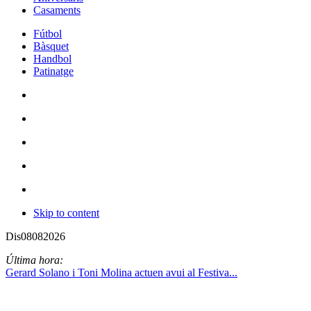
Casaments
Fútbol
Bàsquet
Handbol
Patinatge
Skip to content
Dis
08
08
2026
Última hora:
Gerard Solano i Toni Molina actuen avui al Festiva...