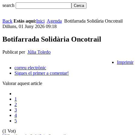
search
Back
Estàs aquí:
Inici
Agenda
Botifarrada Solidària Oncotrail
Dilluns, 01 Juny 2026 09:18
Botifarrada Solidària Oncotrail
Publicat per
Júlia Toledo
Imprimir
correu electrònic
Sigues el primer a comentar!
Valorar aquest article
1
2
3
4
5
(1 Vot)