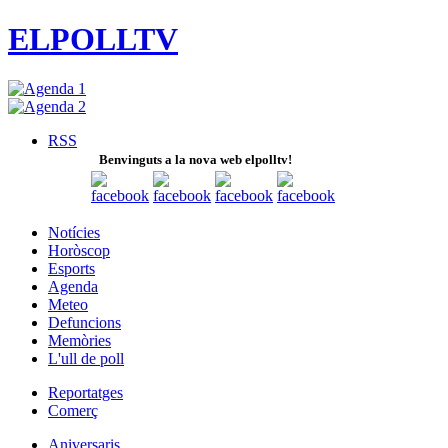
ELPOLLTV
RSS
Benvinguts a la nova web elpolltv!
Notícies
Horòscop
Esports
Agenda
Meteo
Defuncions
Memòries
L'ull de poll
Reportatges
Comerç
Aniversaris