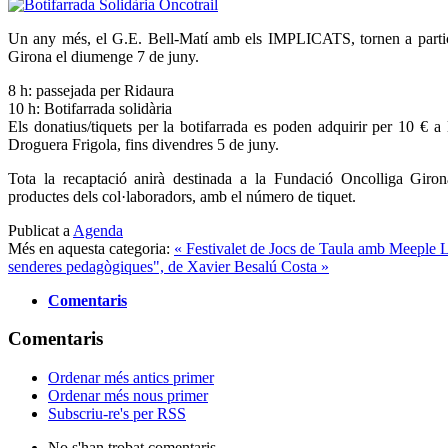
Un any més, el G.E. Bell-Matí amb els IMPLICATS, tornen a partici
Girona el diumenge 7 de juny.
8 h: passejada per Ridaura
10 h: Botifarrada solidària
Els donatius/tiquets per la botifarrada es poden adquirir per 10 € a 
Droguera Frigola, fins divendres 5 de juny.
Tota la recaptació anirà destinada a la Fundació Oncolliga Giron
productes dels col·laboradors, amb el número de tiquet.
Publicat a
Agenda
Més en aquesta categoria:
« Festivalet de Jocs de Taula amb Meeple 
senderes pedagògiques", de Xavier Besalú Costa »
Comentaris
Comentaris
Ordenar més antics primer
Ordenar més nous primer
Subscriu-re's per RSS
No s'han trobat comentaris