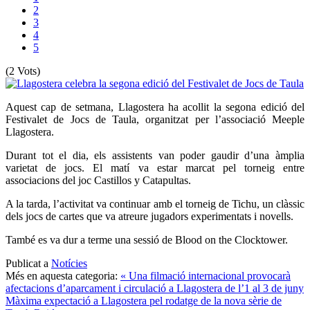
2
3
4
5
(2 Vots)
Aquest cap de setmana, Llagostera ha acollit la segona edició del
Festivalet de Jocs de Taula, organitzat per l’associació Meeple
Llagostera.
Durant tot el dia, els assistents van poder gaudir d’una àmplia
varietat de jocs. El matí va estar marcat pel torneig entre
associacions del joc Castillos y Catapultas.
A la tarda, l’activitat va continuar amb el torneig de Tichu, un clàssic
dels jocs de cartes que va atreure jugadors experimentats i novells.
També es va dur a terme una sessió de
Blood on the Clocktower.
Publicat a
Notícies
Més en aquesta categoria:
« Una filmació internacional provocarà
afectacions d’aparcament i circulació a Llagostera de l’1 al 3 de juny
Màxima expectació a Llagostera pel rodatge de la nova sèrie de