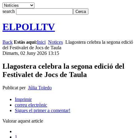
search
ELPOLLTV
Back
Estàs aquí:
Inici
Notices
Llagostera celebra la segona edició
del Festivalet de Jocs de Taula
Dimarts, 02 Juny 2026 13:15
Llagostera celebra la segona edició del
Festivalet de Jocs de Taula
Publicat per
Júlia Toledo
Imprimir
correu electrònic
Sigues el primer a comentar!
Valorar aquest article
1