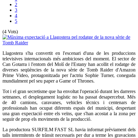
2
3
4
5
(4 Vots)
Llagostera s'ha convertit en l'escenari d'una de les produccions
televisives internacionals més ambicioses del moment. El sector de
Can Gotarra i l'entorn del Molí de l'Estany han acollit el rodatge de
diverses seqüències de la nova sèrie de Tomb Raider d'Amazon
Prime Video, protagonitzada per l'actriu Sophie Turner, coneguda
mundialment pel seu paper a Game of Thrones.
Tot i el gran secretisme que ha envoltat l'operació durant les darreres
setmanes, el desplegament logístic no ha passat desapercebut. Més
de 40 camions, caravanes, vehicles tècnics i centenars de
professionals han ocupat diferents espais del municipi, despertant
una gran expectació entre els veïns, que s'han acostat a la zona per
seguir de prop els moviments de la producció.
La productora SURFILM FAST SL havia informat prèviament dels
talls intermitents de trànsit necessaris per dur a terme les gravacions