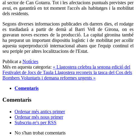
al sector de Can Gotarra. Tot i les afectacions puntuals previstes per
avui, es garantirà en tot moment l'accés als habitatges i la mobilitat
dels residents.
Segons diverses informacions publicades els darrers dies, el rodatge
es traslladarà a partir de demà al Barri Vell de Girona, on es
gravaran noves escenes de la producció. La capital gironina també
ha preparat un important dispositiu logístic i de mobilitat per acollir
aquesta superproducció internacional abans que l'equip continuï el
seu periple per altres localitzacions de l'Estat.
Publicat a
Notícies
Més en aquesta categoria:
« Llagostera celebra la segona edició del
Festivalet de Jocs de Taula
Llagostera reconeix la tasca del Cos dels
Bombers Voluntaris i demana reformes urgents »
Comentaris
Comentaris
Ordenar més antics primer
Ordenar més nous primer
Subscriu-re's per RSS
No s'han trobat comentaris