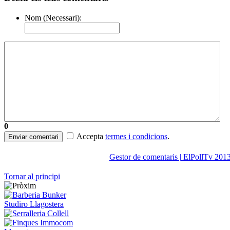
Nom (Necessari):
0
Accepta
termes i condicions
.
Enviar comentari
Gestor de comentaris | ElPollTv 201
Tornar al principi