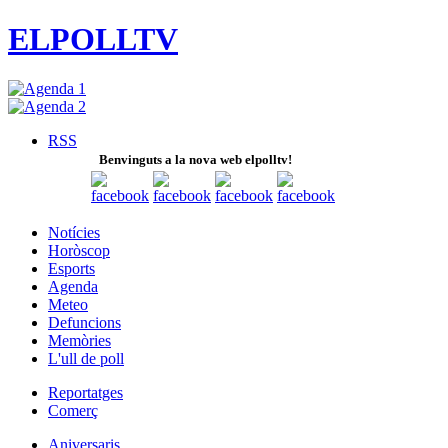
ELPOLLTV
RSS
Benvinguts a la nova web elpolltv!
Notícies
Horòscop
Esports
Agenda
Meteo
Defuncions
Memòries
L'ull de poll
Reportatges
Comerç
Aniversaris