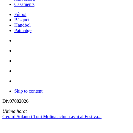
Casaments
Fútbol
Bàsquet
Handbol
Patinatge
Skip to content
Div
07
08
2026
Última hora:
Gerard Solano i Toni Molina actuen avui al Festiva...