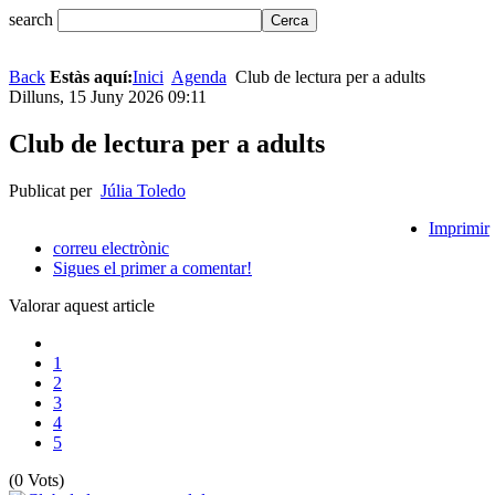
search
Back
Estàs aquí:
Inici
Agenda
Club de lectura per a adults
Dilluns, 15 Juny 2026 09:11
Club de lectura per a adults
Publicat per
Júlia Toledo
Imprimir
correu electrònic
Sigues el primer a comentar!
Valorar aquest article
1
2
3
4
5
(0 Vots)