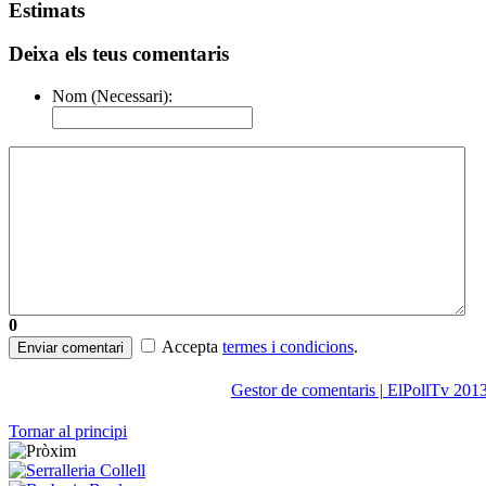
Estimats
Deixa els teus comentaris
Nom (Necessari):
0
Accepta
termes i condicions
.
Enviar comentari
Gestor de comentaris | ElPollTv 201
Tornar al principi