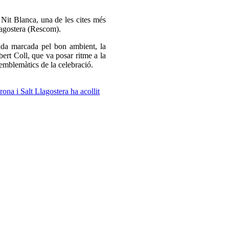
Nit Blanca, una de les cites més
lagostera (Rescom).
lada marcada pel bon ambient, la
ert Coll, que va posar ritme a la
emblemàtics de la celebració.
irona i Salt
Llagostera ha acollit