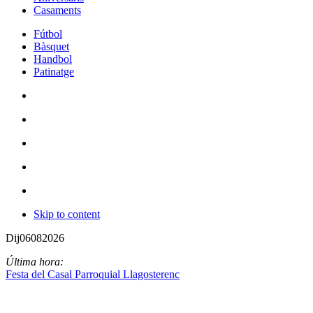
Casaments
Fútbol
Bàsquet
Handbol
Patinatge
Skip to content
Dij
06
08
2026
Última hora:
Festa del Casal Parroquial Llagosterenc