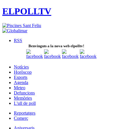
ELPOLLTV
RSS
Benvinguts a la nova web elpolltv!
Notícies
Horòscop
Esports
Agenda
Meteo
Defuncions
Memòries
L'ull de poll
Reportatges
Comerç
Aniversaris