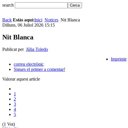
search
Back
Estàs aquí:
Inici
Notices
Nit Blanca
Dilluns, 06 Juliol 2026 15:15
Nit Blanca
Publicat per
Júlia Toledo
Imprimir
correu electrònic
Sigues el primer a comentar!
Valorar aquest article
1
2
3
4
5
(1 Vot)