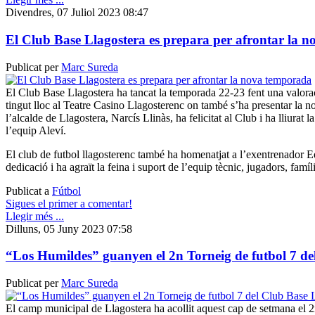
Divendres, 07 Juliol 2023 08:47
El Club Base Llagostera es prepara per afrontar la 
Publicat per
Marc Sureda
El Club Base Llagostera ha tancat la temporada 22-23 fent una valorac
tingut lloc al Teatre Casino Llagosterenc on també s’ha presentar la 
l’alcalde de Llagostera, Narcís Llinàs, ha felicitat al Club i ha lliurat
l’equip Aleví.
El club de futbol llagosterenc també ha homenatjat a l’exentrenador 
dedicació i ha agraït la feina i suport de l’equip tècnic, jugadors, famíl
Publicat a
Fútbol
Sigues el primer a comentar!
Llegir més ...
Dilluns, 05 Juny 2023 07:58
“Los Humildes” guanyen el 2n Torneig de futbol 7 de
Publicat per
Marc Sureda
El camp municipal de Llagostera ha acollit aquest cap de setmana el 2