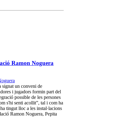
ndació Ramon Noguera
a signat un conveni de
ores i jugadors formin part del
egració possible de les persones
m s'hi senti acollit”, tal i com ha
a tingut lloc a les instal·lacions
ndació Ramon Noguera, Pepita