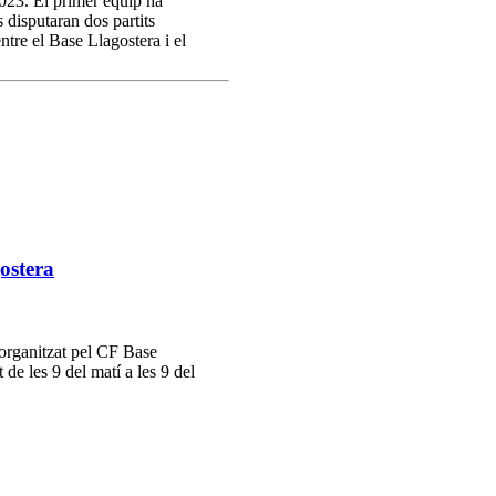
023. El primer equip ha
disputaran dos partits
ntre el Base Llagostera i el
gostera
 organitzat pel CF Base
 de les 9 del matí a les 9 del