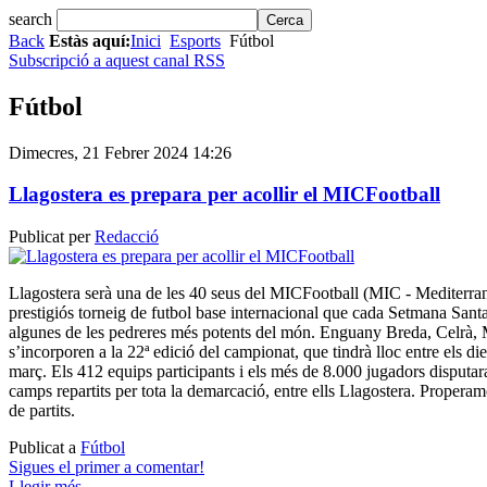
search
Back
Estàs aquí:
Inici
Esports
Fútbol
Subscripció a aquest canal RSS
Fútbol
Dimecres, 21 Febrer 2024 14:26
Llagostera es prepara per acollir el MICFootball
Publicat per
Redacció
Llagostera serà una de les 40 seus del MICFootball (MIC - Mediterran
prestigiós torneig de futbol base internacional que cada Setmana Santa
algunes de les pedreres més potents del món. Enguany Breda, Celrà, M
s’incorporen a la 22ª edició del campionat, que tindrà lloc entre els di
març. Els 412 equips participants i els més de 8.000 jugadors disputara
camps repartits per tota la demarcació, entre ells Llagostera. Properam
de partits.
Publicat a
Fútbol
Sigues el primer a comentar!
Llegir més ...