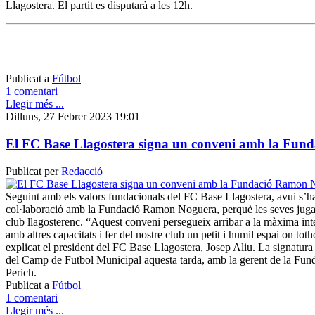
Llagostera. El partit es disputarà a les 12h.
Publicat a
Fútbol
1 comentari
Llegir més ...
Dilluns, 27 Febrer 2023 19:01
El FC Base Llagostera signa un conveni amb la Fu
Publicat per
Redacció
Seguint amb els valors fundacionals del FC Base Llagostera, avui s’h
col·laboració amb la Fundació Ramon Noguera, perquè les seves jugad
club llagosterenc. “Aquest conveni persegueix arribar a la màxima int
amb altres capacitats i fer del nostre club un petit i humil espai on totho
explicat el president del FC Base Llagostera, Josep Aliu. La signatura h
del Camp de Futbol Municipal aquesta tarda, amb la gerent de la Fu
Perich.
Publicat a
Fútbol
1 comentari
Llegir més ...