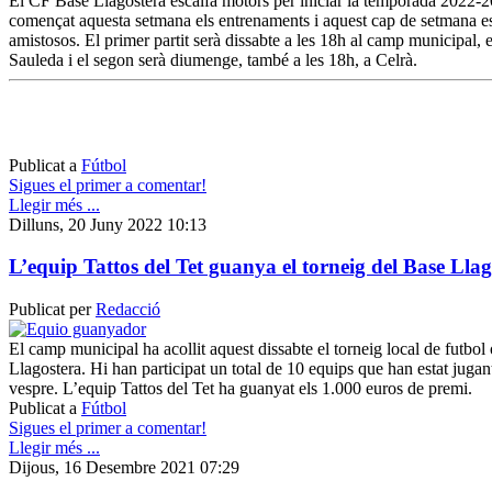
El CF Base Llagostera escalfa motors per iniciar la temporada 2022-2
començat aquesta setmana els entrenaments i aquest cap de setmana es 
amistosos. El primer partit serà dissabte a les 18h al camp municipal, e
Sauleda i el segon serà diumenge, també a les 18h, a Celrà.
Publicat a
Fútbol
Sigues el primer a comentar!
Llegir més ...
Dilluns, 20 Juny 2022 10:13
L’equip Tattos del Tet guanya el torneig del Base Lla
Publicat per
Redacció
El camp municipal ha acollit aquest dissabte el torneig local de futbol
Llagostera. Hi han participat un total de 10 equips que han estat jugant
vespre. L’equip Tattos del Tet ha guanyat els 1.000 euros de premi.
Publicat a
Fútbol
Sigues el primer a comentar!
Llegir més ...
Dijous, 16 Desembre 2021 07:29