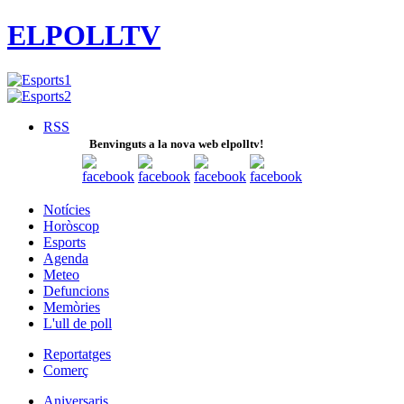
ELPOLLTV
RSS
Benvinguts a la nova web elpolltv!
Notícies
Horòscop
Esports
Agenda
Meteo
Defuncions
Memòries
L'ull de poll
Reportatges
Comerç
Aniversaris