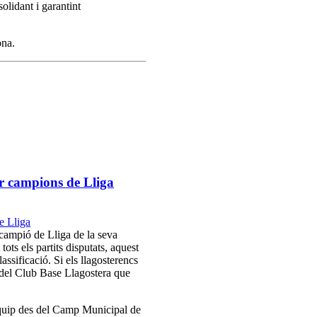
olidant i garantint
ona.
er campions de Lliga
 campió de Lliga de la seva
ts els partits disputats, aquest
ssificació. Si els llagosterencs
 del Club Base Llagostera que
’equip des del Camp Municipal de