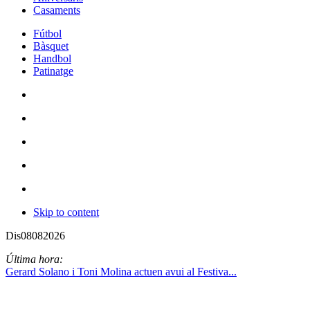
Casaments
Fútbol
Bàsquet
Handbol
Patinatge
Skip to content
Dis
08
08
2026
Última hora:
Gerard Solano i Toni Molina actuen avui al Festiva...