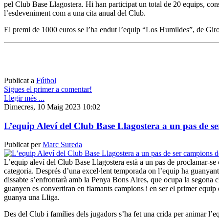
pel Club Base Llagostera. Hi han participat un total de 20 equips, cons
l’esdeveniment com a una cita anual del Club.
El premi de 1000 euros se l’ha endut l’equip “Los Humildes”, de Gir
Publicat a
Fútbol
Sigues el primer a comentar!
Llegir més ...
Dimecres, 10 Maig 2023 10:02
L’equip Aleví del Club Base Llagostera a un pas de s
Publicat per
Marc Sureda
L’equip aleví del Club Base Llagostera està a un pas de proclamar-se
categoria. Després d’una excel·lent temporada on l’equip ha guanyant to
dissabte s’enfrontarà amb la Penya Bons Aires, que ocupa la segona cla
guanyen es convertiran en flamants campions i en ser el primer equip
guanya una Lliga.
Des del Club i famílies dels jugadors s’ha fet una crida per animar l