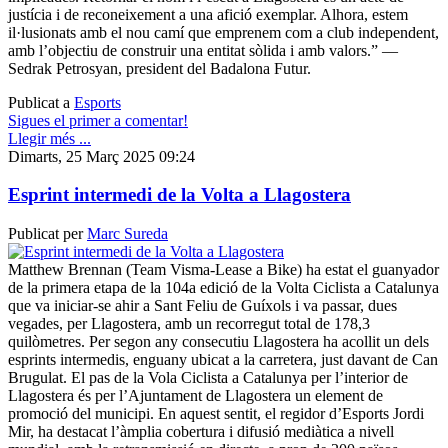
justícia i de reconeixement a una afició exemplar. Alhora, estem
il·lusionats amb el nou camí que emprenem com a club independent,
amb l’objectiu de construir una entitat sòlida i amb valors.” —
Sedrak Petrosyan, president del Badalona Futur.
Publicat a
Esports
Sigues el primer a comentar!
Llegir més ...
Dimarts, 25 Març 2025 09:24
Esprint intermedi de la Volta a Llagostera
Publicat per
Marc Sureda
Matthew Brennan (Team Visma-Lease a Bike) ha estat el guanyador
de la primera etapa de la 104a edició de la Volta Ciclista a Catalunya
que va iniciar-se ahir a Sant Feliu de Guíxols i va passar, dues
vegades, per Llagostera, amb un recorregut total de 178,3
quilòmetres. Per segon any consecutiu Llagostera ha acollit un dels
esprints intermedis, enguany ubicat a la carretera, just davant de Can
Brugulat. El pas de la Vola Ciclista a Catalunya per l’interior de
Llagostera és per l’Ajuntament de Llagostera un element de
promoció del municipi. En aquest sentit, el regidor d’Esports Jordi
Mir, ha destacat l’àmplia cobertura i difusió mediàtica a nivell