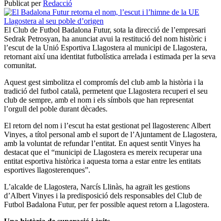
Publicat per
Redacció
El Club de Futbol Badalona Futur, sota la direcció de l’empresari
Sedrak Petrosyan, ha anunciat avui la restitució del nom històric i
l’escut de la Unió Esportiva Llagostera al municipi de Llagostera,
retornant així una identitat futbolística arrelada i estimada per la seva
comunitat.
Aquest gest simbolitza el compromís del club amb la història i la
tradició del futbol català, permetent que Llagostera recuperi el seu
club de sempre, amb el nom i els símbols que han representat
l’orgull del poble durant dècades.
El retorn del nom i l’escut ha estat gestionat pel llagosterenc Albert
Vinyes, a títol personal amb el suport de l’Ajuntament de Llagostera,
amb la voluntat de refundar l’entitat. En aquest sentit Vinyes ha
destacat que el “municipi de Llagostera es mereix recuperar una
entitat esportiva històrica i aquesta torna a estar entre les entitats
esportives llagosterenques”.
L’alcalde de Llagostera, Narcís Llinàs, ha agraït les gestions
d’Albert Vinyes i la predisposició dels responsables del Club de
Futbol Badalona Futur, per fer possible aquest retorn a Llagostera.