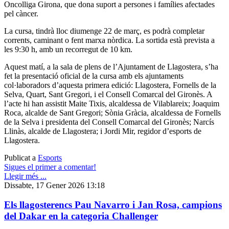
Oncolliga Girona, que dona suport a persones i famílies afectades
pel càncer.
La cursa, tindrà lloc diumenge 22 de març, es podrà completar
corrents, caminant o fent marxa nòrdica. La sortida està prevista a
les 9:30 h, amb un recorregut de 10 km.
Aquest matí, a la sala de plens de l’Ajuntament de Llagostera, s’ha
fet la presentació oficial de la cursa amb els ajuntaments
col·laboradors d’aquesta primera edició: Llagostera, Fornells de la
Selva, Quart, Sant Gregori, i el Consell Comarcal del Gironès. A
l’acte hi han assistit Maite Tixis, alcaldessa de Vilablareix; Joaquim
Roca, alcalde de Sant Gregori; Sònia Gràcia, alcaldessa de Fornells
de la Selva i presidenta del Consell Comarcal del Gironès; Narcís
Llinàs, alcalde de Llagostera; i Jordi Mir, regidor d’esports de
Llagostera.
Publicat a
Esports
Sigues el primer a comentar!
Llegir més ...
Dissabte, 17 Gener 2026 13:18
Els llagosterencs Pau Navarro i Jan Rosa, campions
del Dakar en la categoria Challenger