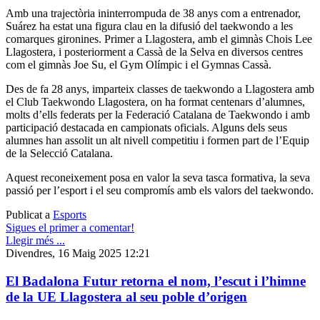
Amb una trajectòria ininterrompuda de 38 anys com a entrenador,
Suárez ha estat una figura clau en la difusió del taekwondo a les
comarques gironines. Primer a Llagostera, amb el gimnàs Chois Lee
Llagostera, i posteriorment a Cassà de la Selva en diversos centres
com el gimnàs Joe Su, el Gym Olímpic i el Gymnas Cassà.
Des de fa 28 anys, imparteix classes de taekwondo a Llagostera amb
el Club Taekwondo Llagostera, on ha format centenars d’alumnes,
molts d’ells federats per la Federació Catalana de Taekwondo i amb
participació destacada en campionats oficials. Alguns dels seus
alumnes han assolit un alt nivell competitiu i formen part de l’Equip
de la Selecció Catalana.
Aquest reconeixement posa en valor la seva tasca formativa, la seva
passió per l’esport i el seu compromís amb els valors del taekwondo.
Publicat a
Esports
Sigues el primer a comentar!
Llegir més ...
Divendres, 16 Maig 2025 12:21
El Badalona Futur retorna el nom, l’escut i l’himne
de la UE Llagostera al seu poble d’origen