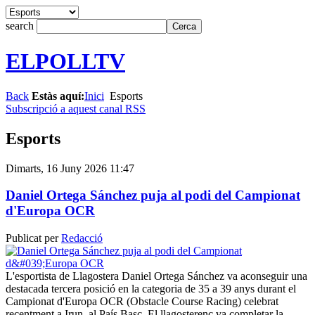
search
ELPOLLTV
Back
Estàs aquí:
Inici
Esports
Subscripció a aquest canal RSS
Esports
Dimarts, 16 Juny 2026 11:47
Daniel Ortega Sánchez puja al podi del Campionat
d'Europa OCR
Publicat per
Redacció
L'esportista de Llagostera Daniel Ortega Sánchez va aconseguir una
destacada tercera posició en la categoria de 35 a 39 anys durant el
Campionat d'Europa OCR (Obstacle Course Racing) celebrat
recentment a Irun, al País Basc. El llagosterenc va completar la