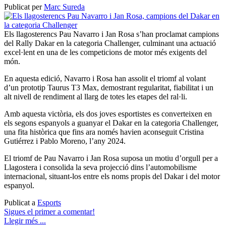
Publicat per
Marc Sureda
Els llagosterencs Pau Navarro i Jan Rosa s’han proclamat campions
del Rally Dakar en la categoria Challenger, culminant una actuació
excel·lent en una de les competicions de motor més exigents del
món.
En aquesta edició, Navarro i Rosa han assolit el triomf al volant
d’un prototip Taurus T3 Max, demostrant regularitat, fiabilitat i un
alt nivell de rendiment al llarg de totes les etapes del ral·li.
Amb aquesta victòria, els dos joves esportistes es converteixen en
els segons espanyols a guanyar el Dakar en la categoria Challenger,
una fita històrica que fins ara només havien aconseguit Cristina
Gutiérrez i Pablo Moreno, l’any 2024.
El triomf de Pau Navarro i Jan Rosa suposa un motiu d’orgull per a
Llagostera i consolida la seva projecció dins l’automobilisme
internacional, situant-los entre els noms propis del Dakar i del motor
espanyol.
Publicat a
Esports
Sigues el primer a comentar!
Llegir més ...