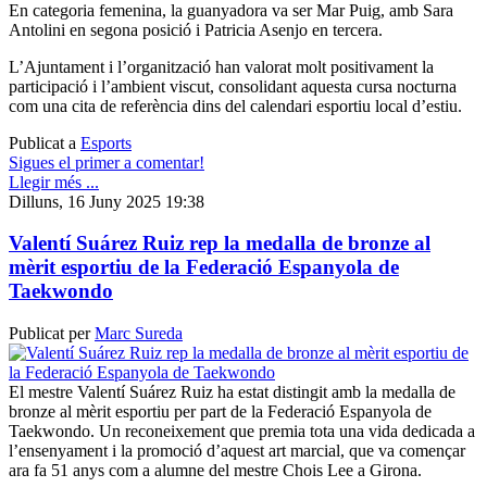
En categoria femenina, la guanyadora va ser Mar Puig, amb Sara
Antolini en segona posició i Patricia Asenjo en tercera.
L’Ajuntament i l’organització han valorat molt positivament la
participació i l’ambient viscut, consolidant aquesta cursa nocturna
com una cita de referència dins del calendari esportiu local d’estiu.
Publicat a
Esports
Sigues el primer a comentar!
Llegir més ...
Dilluns, 16 Juny 2025 19:38
Valentí Suárez Ruiz rep la medalla de bronze al
mèrit esportiu de la Federació Espanyola de
Taekwondo
Publicat per
Marc Sureda
El mestre Valentí Suárez Ruiz ha estat distingit amb la medalla de
bronze al mèrit esportiu per part de la Federació Espanyola de
Taekwondo. Un reconeixement que premia tota una vida dedicada a
l’ensenyament i la promoció d’aquest art marcial, que va començar
ara fa 51 anys com a alumne del mestre Chois Lee a Girona.