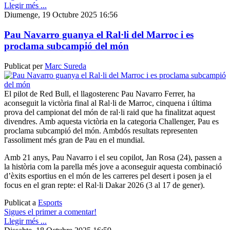
Llegir més ...
Diumenge, 19 Octubre 2025 16:56
Pau Navarro guanya el Ral·li del Marroc i es
proclama subcampió del món
Publicat per
Marc Sureda
El pilot de Red Bull, el llagosterenc Pau Navarro Ferrer, ha
aconseguit la victòria final al Ral·li de Marroc, cinquena i última
prova del campionat del món de ral·li raid que ha finalitzat aquest
divendres. Amb aquesta victòria en la categoria Challenger, Pau es
proclama subcampió del món. Ambdós resultats representen
l'assoliment més gran de Pau en el mundial.
Amb 21 anys, Pau Navarro i el seu copilot, Jan Rosa (24), passen a
la història com la parella més jove a aconseguir aquesta combinació
d’èxits esportius en el món de les carreres pel desert i posen ja el
focus en el gran repte: el Ral·li Dakar 2026 (3 al 17 de gener).
Publicat a
Esports
Sigues el primer a comentar!
Llegir més ...