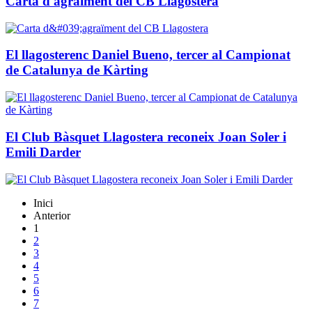
Carta d'agraïment del CB Llagostera
El llagosterenc Daniel Bueno, tercer al Campionat
de Catalunya de Kàrting
El Club Bàsquet Llagostera reconeix Joan Soler i
Emili Darder
Inici
Anterior
1
2
3
4
5
6
7