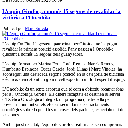
Dissabte, 18 Octubre 2025 16:59
L’equip Girofoc, a només 15 segons de revalidar la
victòria a l’Oncobike
Publicat per
Marc Sureda
L’equip On Fire Llagostera, patrocinat per Girofoc, no ha pogut
revalidar la primera posició assolida l’any passat a l’Oncobike,
quedant a només 15 segons dels guanyadors.
L’equip, format per Marina Font, Jordi Remus, Narcís Remus,
Humberto Espinoza, Oscar Garcia, Jordi Llinàs i Marc Viñolas, ha
aconseguit una destacada segona posició en la categoria de bicicleta
elèctrica, demostrant un gran nivell esportiu i un fort esperit d’equip.
L’Oncobike és un repte esportiu que té com a objectiu recaptar fons
per a l’Oncolliga Girona. Els diners recaptats es destinen al servei
d’Estètica Oncològica Integral, un programa que treballa per
prevenir i minimitzar els efectes secundaris dels tractaments
oncològics sobre la pell i les mucoses dels pacients, especialment de
les dones.
Amb aquest resultat, l’equip de Girofoc reafirma el seu compromís