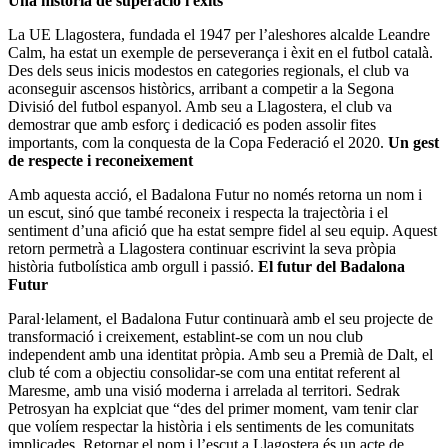
Una història de superació i èxits
La UE Llagostera, fundada el 1947 per l’aleshores alcalde Leandre
Calm, ha estat un exemple de perseverança i èxit en el futbol català.
Des dels seus inicis modestos en categories regionals, el club va
aconseguir ascensos històrics, arribant a competir a la Segona
Divisió del futbol espanyol. Amb seu a Llagostera, el club va
demostrar que amb esforç i dedicació es poden assolir fites
importants, com la conquesta de la Copa Federació el 2020.
Un gest
de respecte i reconeixement
Amb aquesta acció, el Badalona Futur no només retorna un nom i
un escut, sinó que també reconeix i respecta la trajectòria i el
sentiment d’una afició que ha estat sempre fidel al seu equip. Aquest
retorn permetrà a Llagostera continuar escrivint la seva pròpia
història futbolística amb orgull i passió.
El futur del Badalona
Futur
Paral·lelament, el Badalona Futur continuarà amb el seu projecte de
transformació i creixement, establint-se com un nou club
independent amb una identitat pròpia. Amb seu a Premià de Dalt, el
club té com a objectiu consolidar-se com una entitat referent al
Maresme, amb una visió moderna i arrelada al territori. Sedrak
Petrosyan ha explciat que “des del primer moment, vam tenir clar
que volíem respectar la història i els sentiments de les comunitats
implicades. Retornar el nom i l’escut a Llagostera és un acte de