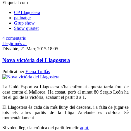
Etiquetat com
CP Llagostera
patinatge
Grup show
Show quartet
4 comentaris
Llegir més ...
Dissabte, 21 Març 2015 18:05
Nova victòria del Llagostera
Publicat per
Elena Trullàs
La Unió Esportiva Llagostera s’ha enfrontat aquesta tarda fora de
casa contra el Mallorca. Ha costat, però al minut 80 Sergio León ha
fet el gol de la victòria, acabant el partit 0 a 1.
El Llagostera és cada dia més lluny del descens, i a falta de jugar-se
tots els altres partits de la Lliga Adelante es col·loca 8è
momentàniament.
Si voleu llegir la crònica del partit feu clic
aquí.