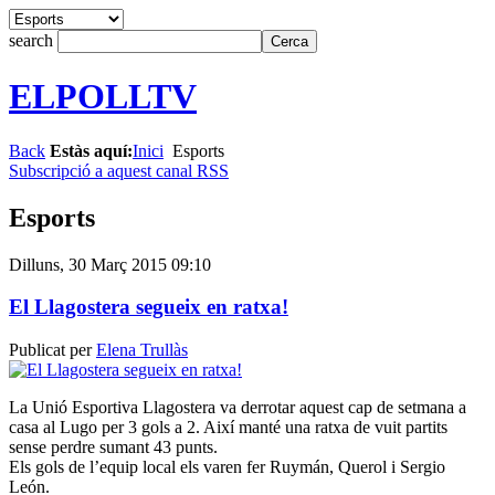
search
ELPOLLTV
Back
Estàs aquí:
Inici
Esports
Subscripció a aquest canal RSS
Esports
Dilluns, 30 Març 2015 09:10
El Llagostera segueix en ratxa!
Publicat per
Elena Trullàs
La Unió Esportiva Llagostera va derrotar aquest cap de setmana a
casa al Lugo per 3 gols a 2. Així manté una ratxa de vuit partits
sense perdre sumant 43 punts.
Els gols de l’equip local els varen fer Ruymán, Querol i Sergio
León.