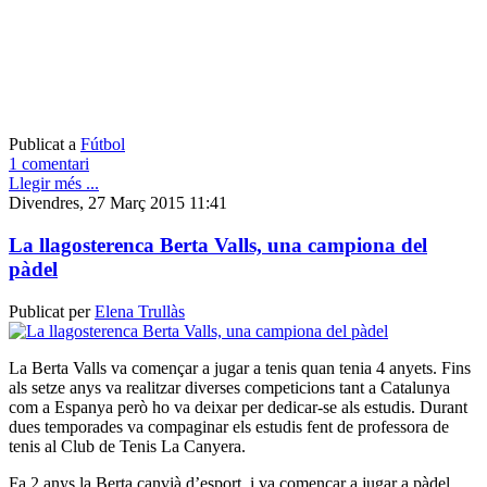
Publicat a
Fútbol
1 comentari
Llegir més ...
Divendres, 27 Març 2015 11:41
La llagosterenca Berta Valls, una campiona del
pàdel
Publicat per
Elena Trullàs
La Berta Valls va començar a jugar a tenis quan tenia 4 anyets. Fins
als setze anys va realitzar diverses competicions tant a Catalunya
com a Espanya però ho va deixar per dedicar-se als estudis. Durant
dues temporades va compaginar els estudis fent de professora de
tenis al Club de Tenis La Canyera.
Fa 2 anys la Berta canvià d’esport, i va començar a jugar a pàdel