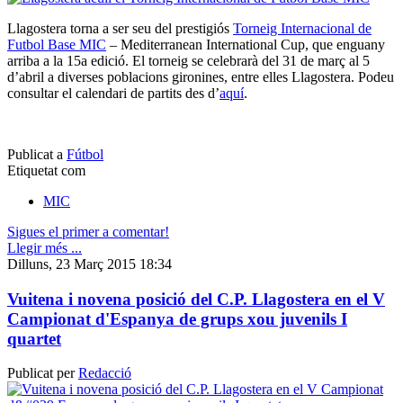
Llagostera torna a ser seu del prestigiós
Torneig Internacional de
Futbol Base MIC
– Mediterranean International Cup, que enguany
arriba a la 15a edició. El torneig se celebrarà del 31 de març al 5
d’abril a diverses poblacions gironines, entre elles Llagostera. Podeu
consultar el calendari de partits des d’
aquí
.
Publicat a
Fútbol
Etiquetat com
MIC
Sigues el primer a comentar!
Llegir més ...
Dilluns, 23 Març 2015 18:34
Vuitena i novena posició del C.P. Llagostera en el V
Campionat d'Espanya de grups xou juvenils I
quartet
Publicat per
Redacció