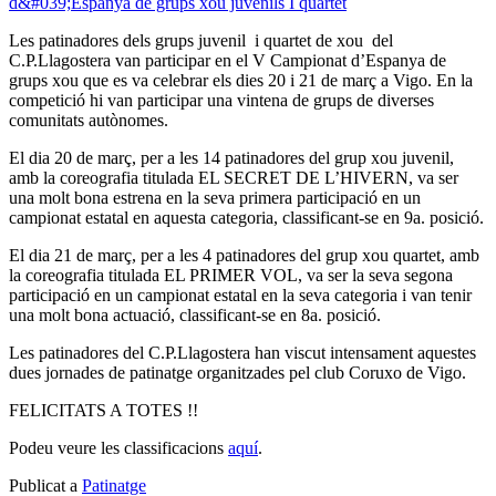
Les patinadores dels grups juvenil i quartet de xou del
C.P.Llagostera van participar en el V Campionat d’Espanya de
grups xou que es va celebrar els dies 20 i 21 de març a Vigo. En la
competició hi van participar una vintena de grups de diverses
comunitats autònomes.
El dia 20 de març, per a les 14 patinadores del grup xou juvenil,
amb la coreografia titulada EL SECRET DE L’HIVERN, va ser
una molt bona estrena en la seva primera participació en un
campionat estatal en aquesta categoria, classificant-se en 9a. posició.
El dia 21 de març, per a les 4 patinadores del grup xou quartet, amb
la coreografia titulada EL PRIMER VOL, va ser la seva segona
participació en un campionat estatal en la seva categoria i van tenir
una molt bona actuació, classificant-se en 8a. posició.
Les patinadores del C.P.Llagostera han viscut intensament aquestes
dues jornades de patinatge organitzades pel club Coruxo de Vigo.
FELICITATS A TOTES !!
Podeu veure les classificacions
aquí
.
Publicat a
Patinatge