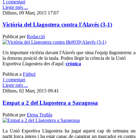
1 comentari
Llegir més ...
Dilluns, 09 Març 2015 17:07
Victòria del Llagostera contra l'Alavés (3-1)
Publicat per
Redacció
Un important victòria davant l'Alavés que situa l'equip llagosterenc a
la dotzena posició de la taula. Podeu llegir la cròncia de la Unió
Esportiva Llagostera des d'aquí:
crònica
Publicat a
Fútbol
1 comentari
Llegir més ...
Dilluns, 02 Març 2015 09:41
Empat a 2 del Llagostera a Saragossa
Publicat per
Elena Trullàs
La Unió Esportiva Llagostera ha jugat aquest cap de setmana un
partit força intens i ha estat capaç de capgirar un marcador en contra