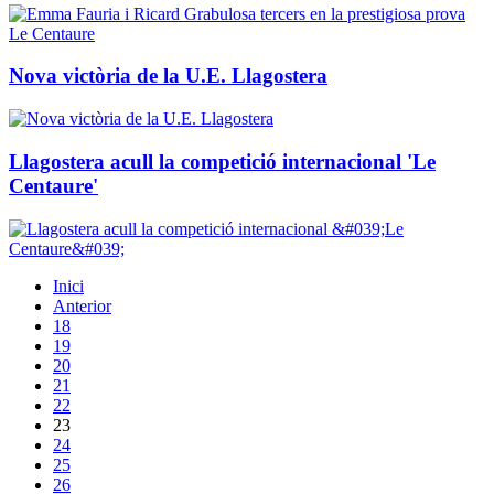
Nova victòria de la U.E. Llagostera
Llagostera acull la competició internacional 'Le
Centaure'
Inici
Anterior
18
19
20
21
22
23
24
25
26