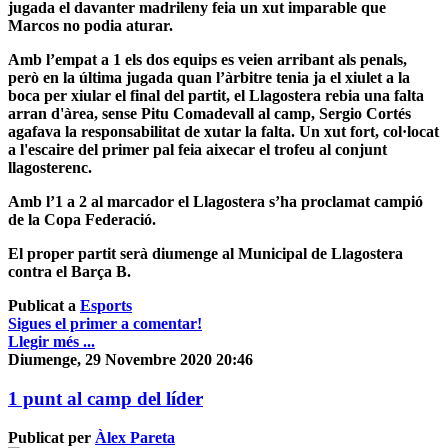
jugada el davanter madrileny feia un xut imparable que
Marcos no podia aturar.
Amb l’empat a 1 els dos equips es veien arribant als penals,
però en la última jugada quan l’àrbitre tenia ja el xiulet a la
boca per xiular el final del partit, el Llagostera rebia una falta
arran d'àrea, sense Pitu Comadevall al camp, Sergio Cortés
agafava la responsabilitat de xutar la falta. Un xut fort, col·locat
a l'escaire del primer pal feia aixecar el trofeu al conjunt
llagosterenc.
Amb l’1 a 2 al marcador el Llagostera s’ha proclamat campió
de la Copa Federació.
El proper partit serà diumenge al Municipal de Llagostera
contra el Barça B.
Publicat a
Esports
Sigues el primer a comentar!
Llegir més ...
Diumenge, 29 Novembre 2020 20:46
1 punt al camp del líder
Publicat per
Àlex Pareta