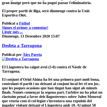
gran imatge però que no ha pogut passar l'eliminatòria.
El proper partit de lliga, serà diumenge contra la Unió
Esportiva Olot.
Publicat a
Fútbol
Sigues el primer a comentar!
Llegir més ...
Diumenge, 13 Desembre 2020 15:07
Desfeta a Tarragona
Publicat per
Àlex Pareta
El Llagostera ha caigut avui (3-0) contra el Nàstic de
Tarragona.
El conjunt d'Oriol Alsina ha fet una primera part molt bona,
controlant el partit i no deixant al conjunt local fer el seu joc,
que les poques ocasions que han tingut han sigut als minuts
finals.
Només començar la segona part, l'arbitre no ha pitat un
claríssim penal a favor dels llagosterencs sobre Julen Monreal
que veuria com el col·legiat s'inventava una expulsió del
jugador visitant deixant el Llagostera amb 10. Al minut 50