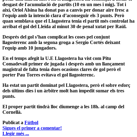
desgast de l'acumulació de partits (10 en un mes i mig). Tot i
així, Oriol Alsina ha donat pas a canvis per donar aire fresc a
l’equip amb la intenció clara d’aconseguir els 3 punts. Però
quan semblava que el Llagostera tenia el partit més controlat ha
arribat el gol del Lleida al minut 30 de penal xutat per Raúl.
Després del gol s’han complicat les coses pel conjunt
llagosterenc amb la segona groga a Sergio Cortés deixant
l'equip amb 10 jungadors.
En el temps afegit la U.E Llagostera ha vist com Pitu
Comadevall primer de jugada i després amb un llançament
magistral de falta tenia dues ocasions clares de gol però el
porter Pau Torres evitava el gol llagosterenc.
Ha estat un partit dominat pel Llagostera, però el sobre esforç
dels últims dies i un àrbitre molt han impedit sumar els tres
punts.
El proper partit tindrà lloc diumenge a les 18h. al camp del
Cornellà.
Publicat a
Fútbol
Sigues el primer a comentar!
Llegir més ...