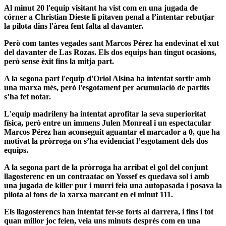
Al minut 20 l'equip visitant ha vist com en una jugada de
córner a Christian Dieste li pitaven penal a l’intentar rebutjar
la pilota dins l'àrea fent falta al davanter.
Però com tantes vegades sant Marcos Pérez ha endevinat el xut
del davanter de Las Rozas. Els dos equips han tingut ocasions,
però sense èxit fins la mitja part.
A la segona part l'equip d'Oriol Alsina ha intentat sortir amb
una marxa més, però l'esgotament per acumulació de partits
s’ha fet notar.
L'equip madrileny ha intentat aprofitar la seva superioritat
física, però entre un immens Julen Monreal i un espectacular
Marcos Pérez han aconseguit aguantar el marcador a 0, que ha
motivat la pròrroga on s’ha evidenciat l’esgotament dels dos
equips.
A la segona part de la pròrroga ha arribat el gol del conjunt
llagosterenc en un contraatac on Yossef es quedava sol i amb
una jugada de killer pur i murri feia una autopasada i posava la
pilota al fons de la xarxa marcant en el minut 111.
Els llagosterencs han intentat fer-se forts al darrera, i fins i tot
quan millor joc feien, veia uns minuts després com en una