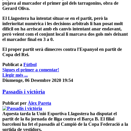
pujava al marcador el primer gol dels tarragonins, obra de
Gerard Oliva.
El Llagostera ha intentat situar-se en el partit, però la
inferioritat numèrica i les decisions arbitrals li han posat molt
difícil on ha arriscat amb els canvis intentant anar endavant,
però veient com el conjunt local li marcava dos gols més deixant
el marcador final en 3 a 0.
El proper partit serà dimecres contra l'Espanyol en partit de
Copa del Rei.
Publicat a
Fútbol
Sigues el primer a comentar!
Llegir més ...
Diumenge, 06 Desembre 2020 19:54
Passadís i victòria
Publicat per
Àlex Pareta
Aquesta tarda la Unió Esportiva Llagostera ha disputat el
partit de la 8a jornada de lliga contra el Barça B. El filial
barceloní ha fet el passadís al Campió de la Copa Federació a la
sortida de vestidors.