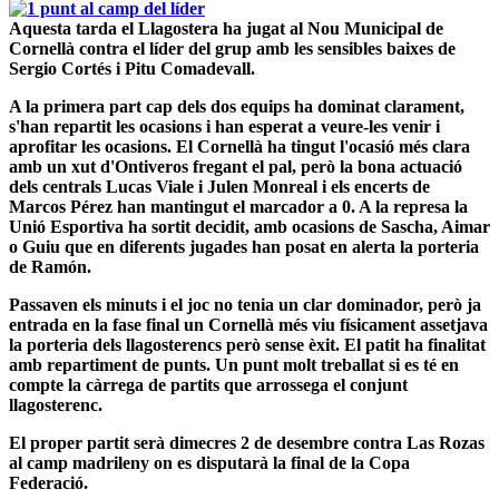
Aquesta tarda el Llagostera ha jugat al Nou Municipal de
Cornellà contra el líder del grup amb les sensibles baixes de
Sergio Cortés i Pitu Comadevall.
A la primera part cap dels dos equips ha dominat clarament,
s'han repartit les ocasions i han esperat a veure-les venir i
aprofitar les ocasions. El Cornellà ha tingut l'ocasió més clara
amb un xut d'Ontiveros fregant el pal, però la bona actuació
dels centrals Lucas Viale i Julen Monreal i els encerts de
Marcos Pérez han mantingut el marcador a 0. A la represa la
Unió Esportiva ha sortit decidit, amb ocasions de Sascha, Aimar
o Guiu que en diferents jugades han posat en alerta la porteria
de Ramón.
Passaven els minuts i el joc no tenia un clar dominador, però ja
entrada en la fase final un Cornellà més viu físicament assetjava
la porteria dels llagosterencs però sense èxit. El patit ha finalitat
amb repartiment de punts. Un punt molt treballat si es té en
compte la càrrega de partits que arrossega el conjunt
llagosterenc.
El proper partit serà dimecres 2 de desembre contra Las Rozas
al camp madrileny on es disputarà la final de la Copa
Federació.