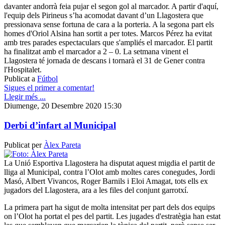
davanter andorrà feia pujar el segon gol al marcador. A partir d'aquí,
l'equip dels Pirineus s’ha acomodat davant d’un Llagostera que
pressionava sense fortuna de cara a la porteria. A la segona part els
homes d'Oriol Alsina han sortit a per totes. Marcos Pérez ha evitat
amb tres parades espectaculars que s'ampliés el marcador. El partit
ha finalitzat amb el marcador a 2 – 0. La setmana vinent el
Llagostera té jornada de descans i tornarà el 31 de Gener contra
l'Hospitalet.
Publicat a
Fútbol
Sigues el primer a comentar!
Llegir més ...
Diumenge, 20 Desembre 2020 15:30
Derbi d’infart al Municipal
Publicat per
Àlex Pareta
La Unió Esportiva Llagostera ha disputat aquest migdia el partit de
lliga al Municipal, contra l’Olot amb moltes cares conegudes, Jordi
Masó, Albert Vivancos, Roger Barnils i Eloi Amagat, tots ells ex
jugadors del Llagostera, ara a les files del conjunt garrotxí.
La primera part ha sigut de molta intensitat per part dels dos equips
on l’Olot ha portat el pes del partit. Les jugades d'estratègia han estat