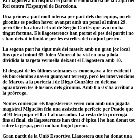
El Llagostera ha disputat el partit d’eliminatòria de la Copa del
Rei contra l'Espanyol de Barcelona.
Una primera part molt intensa per part dels dos equips, on els
gironins es podien haver avançat amb un penal al minut 29,
però Oier ha aturat el xut de Sergio Cortés que avui no ha
tingut fortuna. Els llagosterencs han portat el pes del partit i no
s'han deixat intimidar per les estrelles del conjunt pericu.
La segona part ha sigut més del mateix amb un gran joc local
fins que al minut 65 Julen Monreal ha vist en una pilota
dividida la targeta vermella deixant el Llagostera amb 10.
El desgast de les últimes setmanes es començava a fer evident i
els barcelonins anaven guanyant terreny, però les intervencions
de Marcos a la porteria i de Diego González en defensa
aguantaven les il·lusions dels gironins. Amb 0 a 0 s’ha arribat a
la pròrroga.
Només començar els llagosterencs veien com amb una jugada
magistral Miguelón feia una assistència perfecte per Puado que
al 93 feia pujar el 0 a 1 al marcador. La resta de la pròrroga
fins al final, els llagosterencs han tirat d’èpica i ho han donat tot
sobre la gespa, però no han tingut premi.
Gran partit de la Unió Esportiva Llagostera que ha donat una