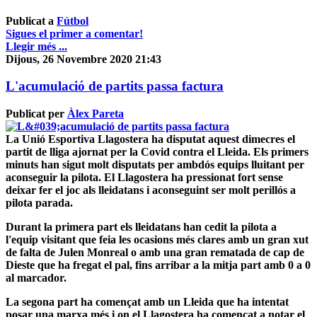
Publicat a
Fútbol
Sigues el primer a comentar!
Llegir més ...
Dijous, 26 Novembre 2020 21:43
L'acumulació de partits passa factura
Publicat per
Àlex Pareta
La Unió Esportiva Llagostera ha disputat aquest dimecres el
partit de lliga ajornat per la Covid contra el Lleida. Els primers
minuts han sigut molt disputats per ambdós equips lluitant per
aconseguir la pilota. El Llagostera ha pressionat fort sense
deixar fer el joc als lleidatans i aconseguint ser molt perillós a
pilota parada.
Durant la primera part els lleidatans han cedit la pilota a
l'equip visitant que feia les ocasions més clares amb un gran xut
de falta de Julen Monreal o amb una gran rematada de cap de
Dieste que ha fregat el pal, fins arribar a la mitja part amb 0 a 0
al marcador.
La segona part ha començat amb un Lleida que ha intentat
posar una marxa més i on el Llagostera ha començat a notar el