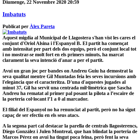
Diumenge, 22 Novembre 2020 20:59
Imbatuts
Publicat per
Àlex Pareta
Aquest migdia al Municipal de Llagostera s'han vist les cares el
conjunt d'Oriol Alsina i l'Espanyol B. El partit ha començat
amb intensitat per part dels dos equips, però el conjunt local tot
i no mostrar-se molt fort en els primers minuts, ha marcat
clarament la seva intenció d'anar a per el partit.
Avui un gran joc per bandes on Andreu Guiu ha demostrat la
seva qualitat mentre Gil Muntadas feia les seves incursions amb
l'elegància que el caracteritza. D'una d'aquestes jugades al
minut 37, Gil ha servit una centrada mil·limètrica que Sascha
Andreu ha rematat al primer pal posant la pilota a l’escaire de
la porteria col·locant l’1 a 0 al marcador.
El filial del Espanyol no ha renunciat al partit, però no ha sigut
capaç de ser efectiu en els seus atacs.
A la segona part cal destacar la parella de centrals llagosterencs,
Diego González i Julen Montreal, que han blindat la porteria de
Marcos Pérez on avui ha tingut poca feina, però fent la seva