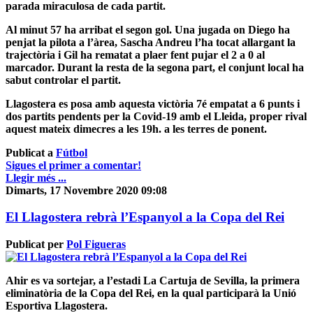
parada miraculosa de cada partit.
Al minut 57 ha arribat el segon gol. Una jugada on Diego ha
penjat la pilota a l’àrea, Sascha Andreu l’ha tocat allargant la
trajectòria i Gil ha rematat a plaer fent pujar el 2 a 0 al
marcador. Durant la resta de la segona part, el conjunt local ha
sabut controlar el partit.
Llagostera es posa amb aquesta victòria 7é empatat a 6 punts i
dos partits pendents per la Covid-19 amb el Lleida, proper rival
aquest mateix dimecres a les 19h. a les terres de ponent.
Publicat a
Fútbol
Sigues el primer a comentar!
Llegir més ...
Dimarts, 17 Novembre 2020 09:08
El Llagostera rebrà l’Espanyol a la Copa del Rei
Publicat per
Pol Figueras
Ahir es va sortejar, a l’estadi La Cartuja de Sevilla, la
primera
eliminatòria de la Copa del Rei
, en la qual participarà la
Unió
Esportiva Llagostera
.