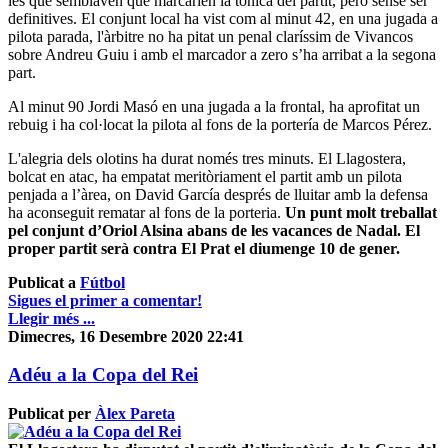
les que semblaven que marcarien la tònica del partit, però sense ser
definitives. El conjunt local ha vist com al minut 42, en una jugada a
pilota parada, l'àrbitre no ha pitat un penal claríssim de Vivancos
sobre Andreu Guiu i amb el marcador a zero s’ha arribat a la segona
part.
Al minut 90 Jordi Masó en una jugada a la frontal, ha aprofitat un
rebuig i ha col·locat la pilota al fons de la portería de Marcos Pérez.
L'alegria dels olotins ha durat només tres minuts. El Llagostera,
bolcat en atac, ha empatat meritòriament el partit amb un pilota
penjada a l’àrea, on David García després de lluitar amb la defensa
ha aconseguit rematar al fons de la porteria.
Un punt molt treballat
pel conjunt d’Oriol Alsina abans de les vacances de Nadal. El
proper partit serà contra El Prat el diumenge 10 de gener.
Publicat a
Fútbol
Sigues el primer a comentar!
Llegir més ...
Dimecres, 16 Desembre 2020 22:41
Adéu a la Copa del Rei
Publicat per
Àlex Pareta