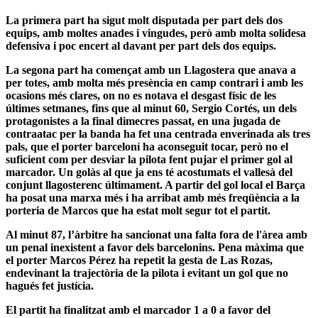
La primera part ha sigut molt disputada per part dels dos
equips, amb moltes anades i vingudes, però amb molta solidesa
defensiva i poc encert al davant per part dels dos equips.
La segona part ha començat amb un Llagostera que anava a
per totes, amb molta més presència en camp contrari i amb les
ocasions més clares, on no es notava el desgast físic de les
últimes setmanes, fins que al minut 60, Sergio Cortés, un dels
protagonistes a la final dimecres passat, en una jugada de
contraatac per la banda ha fet una centrada enverinada als tres
pals, que el porter barceloní ha aconseguit tocar, però no el
suficient com per desviar la pilota fent pujar el primer gol al
marcador. Un golàs al que ja ens té acostumats el vallesà del
conjunt llagosterenc últimament. A partir del gol local el Barça
ha posat una marxa més i ha arribat amb més freqüència a la
porteria de Marcos que ha estat molt segur tot el partit.
Al minut 87, l’àrbitre ha sancionat una falta fora de l'àrea amb
un penal inexistent a favor dels barcelonins. Pena màxima que
el porter Marcos Pérez ha repetit la gesta de Las Rozas,
endevinant la trajectòria de la pilota i evitant un gol que no
hagués fet justícia.
El partit ha finalitzat amb el marcador 1 a 0 a favor del