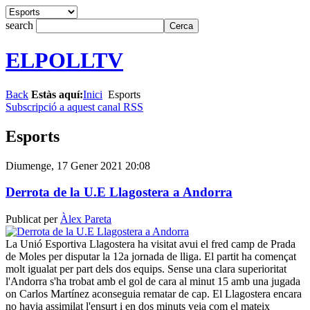
search
ELPOLLTV
Back
Estàs aquí:
Inici
Esports
Subscripció a aquest canal RSS
Esports
Diumenge, 17 Gener 2021 20:08
Derrota de la U.E Llagostera a Andorra
Publicat per
Àlex Pareta
La Unió Esportiva Llagostera ha visitat avui el fred camp de Prada
de Moles per disputar la 12a jornada de lliga. El partit ha començat
molt igualat per part dels dos equips. Sense una clara superioritat
l'Andorra s'ha trobat amb el gol de cara al minut 15 amb una jugada
on Carlos Martínez aconseguia rematar de cap. El Llagostera encara
no havia assimilat l'ensurt i en dos minuts veia com el mateix