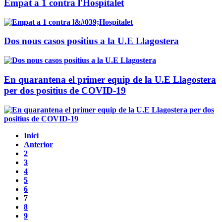
Empat a 1 contra l'Hospitalet
Dos nous casos positius a la U.E Llagostera
En quarantena el primer equip de la U.E Llagostera
per dos positius de COVID-19
Inici
Anterior
2
3
4
5
6
7
8
9