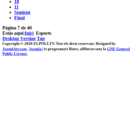
10
11
Següent
Final
Pàgina 7 de 40
Estàs aquí:
Inici
Esports
Desktop Version
Top
Copyright © 2026 ELPOLLTV. Tots els drets reservats. Designed by
JoomlArt.com
.
Joomla!
és programari lliure, alliberat sota la
GNU General
Public License.