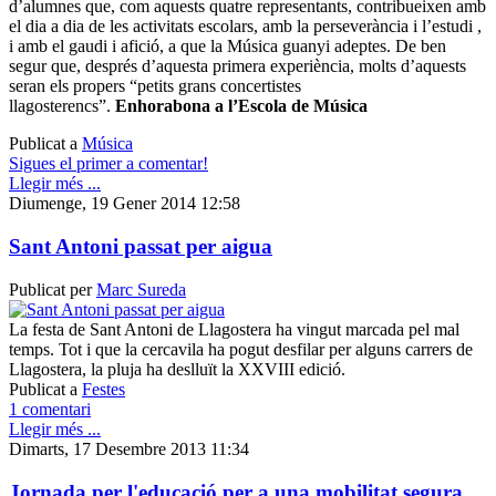
d’alumnes que, com aquests quatre representants, contribueixen amb
el dia a dia de les activitats escolars, amb la perseverància i l’estudi ,
i amb el gaudi i afició, a que la Música guanyi adeptes. De ben
segur que, després d’aquesta primera experiència, molts d’aquests
seran els propers “petits grans concertistes
llagosterencs”.
Enhorabona a l’Escola de Música
Publicat a
Música
Sigues el primer a comentar!
Llegir més ...
Diumenge, 19 Gener 2014 12:58
Sant Antoni passat per aigua
Publicat per
Marc Sureda
La festa de Sant Antoni de Llagostera ha vingut marcada pel mal
temps. Tot i que la cercavila ha pogut desfilar per alguns carrers de
Llagostera, la pluja ha deslluït la XXVIII edició.
Publicat a
Festes
1 comentari
Llegir més ...
Dimarts, 17 Desembre 2013 11:34
Jornada per l'educació per a una mobilitat segura