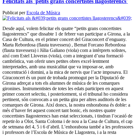
Felicitats als 'petits grans concertistes llagosterencs'
Publicat per
Escola de Música
Desde aquí, volem felicitar els quatre “petits grans concertistes
llagosterencs” que dissabte 1 de febrer van participar a Girona, a la
Casa de Cultura, en el primer concert del Giraconcert d’enguany.
Marta Rebordosa (flauta travessera) , Bernat Forcano Rebordosa
(flauta travessera) i Júlia Galiano (viola) com a intèrprets solistes,
així com Estel Lloveras (viola), com a integrant d’una formació
cambrística, van oferir unes petites obres excel·lentment
interpretades, amb una musicalitat que va imposar-se, amb
concentració i domini, a la mica de nervis que l’acte imposava. El
Giraconcert és un punt de trobada promogut per la Diputació de
Girona adreçat a tots els alumnes de música de les comarques
gironines. Instrumentistes de totes les edats participen en aquest
primer concert selectiu, i posteriorment, si el tribunal ho considera
pertinent, són convocats a un petita gira per altres auditoris de les
comarques de Girona. Així doncs, la nostra enhorabona és doble: a
més d’haver fet aquest concert tant bonic, els nostres quatre
concertistes llagosterencs han estat seleccionats, i tindran l’ocasió de
repetir-lo a Olot, Santa Coloma i de nou a la Casa de Cultura, el cap
de setmana del 4, 5 i 6 d’abril. L’enhorabona també a les professores
i professors de l’Escola de Música de Llagostera, i a la resta