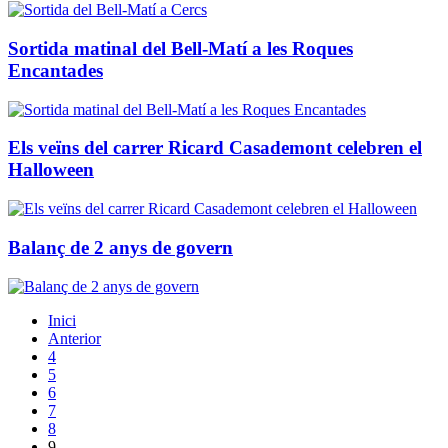
Sortida matinal del Bell-Matí a les Roques
Encantades
Els veïns del carrer Ricard Casademont celebren el
Halloween
Balanç de 2 anys de govern
Inici
Anterior
4
5
6
7
8
9