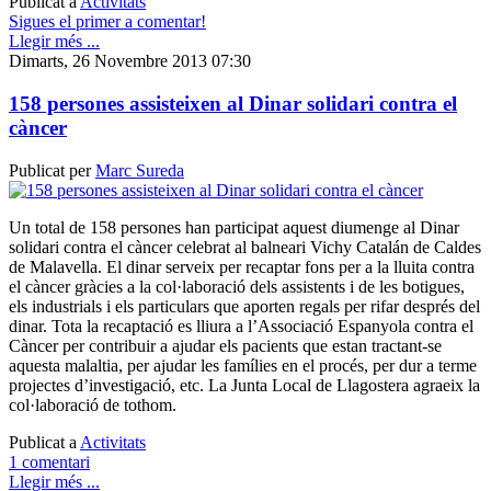
Publicat a
Activitats
Sigues el primer a comentar!
Llegir més ...
Dimarts, 26 Novembre 2013 07:30
158 persones assisteixen al Dinar solidari contra el
càncer
Publicat per
Marc Sureda
Un total de 158 persones han participat aquest diumenge al Dinar
solidari contra el càncer celebrat al balneari Vichy Catalán de Caldes
de Malavella. El dinar serveix per recaptar fons per a la lluita contra
el càncer gràcies a la col·laboració dels assistents i de les botigues,
els industrials i els particulars que aporten regals per rifar després del
dinar. Tota la recaptació es lliura a l’Associació Espanyola contra el
Càncer per contribuir a ajudar els pacients que estan tractant-se
aquesta malaltia, per ajudar les famílies en el procés, per dur a terme
projectes d’investigació, etc. La Junta Local de Llagostera agraeix la
col·laboració de tothom.
Publicat a
Activitats
1 comentari
Llegir més ...