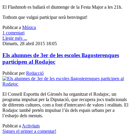
El Flashmob es ballarà el diumenge de la Festa Major a les 21h.
Tothom que vulgui participar serà benvingut!
Publicat a
Música
1 comentari
Llegir més ...
Dimarts, 28 abril 2015 18:05
Els alumnes de 3er de les escoles llagosterenques
participen al Rodajoc
Publicat per
Redacció
El Consell Esportiu del Gironès ha organitzat el Rodajoc, un
programa impulsat per la Diputació, que recupera jocs tradicionals
de diferents cultures, com a font d'intercanvi de valors i realitats. El
Rodajoc també pretén impulsar l’ús dels espais urbans per a
l’esbarjo dels menuts.
Publicat a
Activitats
Sigues el primer a comentar!