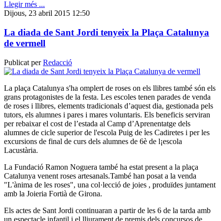
Llegir més ...
Dijous, 23 abril 2015 12:50
La diada de Sant Jordi tenyeix la Plaça Catalunya
de vermell
Publicat per
Redacció
La plaça Catalunya s'ha omplert de roses on els llibres també són els
grans protagonistes de la festa. Les escoles tenen parades de venda
de roses i llibres, elements tradicionals d’aquest dia, gestionada pels
tutors, els alumnes i pares i mares voluntaris. Els beneficis serviran
per rebaixar el cost de l’estada al Camp d’Aprenentatge dels
alumnes de cicle superior de l'escola Puig de les Cadiretes i per les
excursions de final de curs dels alumnes de 6è de l¡escola
Lacustària.
La Fundació Ramon Noguera també ha estat present a la plaça
Catalunya venent roses artesanals.També han posat a la venda
"L'ànima de les roses", una col·lecció de joies , produïdes juntament
amb la Joieria Fortià de Girona.
Els actes de Sant Jordi continuaran a partir de les 6 de la tarda amb
un espectacle infantil i el lliurament de premis dels concursos de