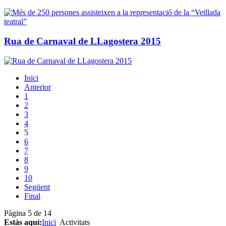
Rua de Carnaval de LLagostera 2015
Inici
Anterior
1
2
3
4
5
6
7
8
9
10
Següent
Final
Pàgina 5 de 14
Estàs aquí:
Inici
Activitats