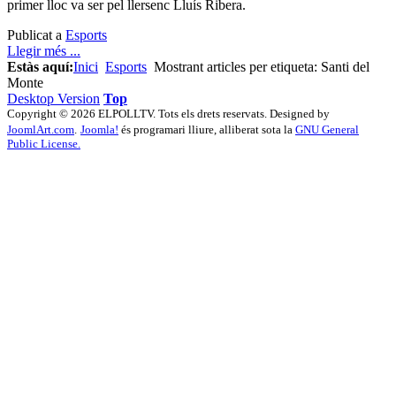
primer lloc va ser pel llersenc Lluís Ribera.
Publicat a
Esports
Llegir més ...
Estàs aquí:
Inici
Esports
Mostrant articles per etiqueta: Santi del
Monte
Desktop Version
Top
Copyright © 2026 ELPOLLTV. Tots els drets reservats. Designed by
JoomlArt.com
.
Joomla!
és programari lliure, alliberat sota la
GNU General
Public License.