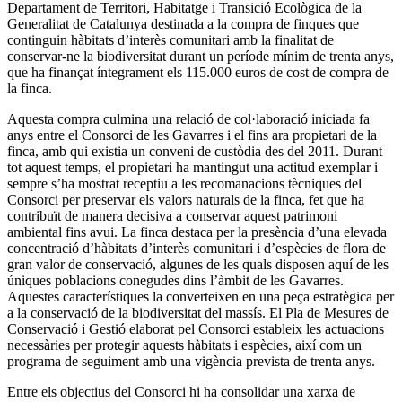
Departament de Territori, Habitatge i Transició Ecològica de la
Generalitat de Catalunya destinada a la compra de finques que
continguin hàbitats d’interès comunitari amb la finalitat de
conservar-ne la biodiversitat durant un període mínim de trenta anys,
que ha finançat íntegrament els 115.000 euros de cost de compra de
la finca.
Aquesta compra culmina una relació de col·laboració iniciada fa
anys entre el Consorci de les Gavarres i el fins ara propietari de la
finca, amb qui existia un conveni de custòdia des del 2011. Durant
tot aquest temps, el propietari ha mantingut una actitud exemplar i
sempre s’ha mostrat receptiu a les recomanacions tècniques del
Consorci per preservar els valors naturals de la finca, fet que ha
contribuït de manera decisiva a conservar aquest patrimoni
ambiental fins avui. La finca destaca per la presència d’una elevada
concentració d’hàbitats d’interès comunitari i d’espècies de flora de
gran valor de conservació, algunes de les quals disposen aquí de les
úniques poblacions conegudes dins l’àmbit de les Gavarres.
Aquestes característiques la converteixen en una peça estratègica per
a la conservació de la biodiversitat del massís. El Pla de Mesures de
Conservació i Gestió elaborat pel Consorci estableix les actuacions
necessàries per protegir aquests hàbitats i espècies, així com un
programa de seguiment amb una vigència prevista de trenta anys.
Entre els objectius del Consorci hi ha consolidar una xarxa de