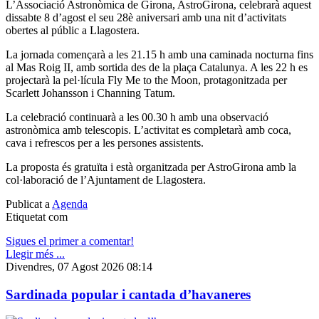
L’Associació Astronòmica de Girona, AstroGirona, celebrarà aquest
dissabte 8 d’agost el seu 28è aniversari amb una nit d’activitats
obertes al públic a Llagostera.
La jornada començarà a les 21.15 h amb una caminada nocturna fins
al Mas Roig II, amb sortida des de la plaça Catalunya. A les 22 h es
projectarà la pel·lícula Fly Me to the Moon, protagonitzada per
Scarlett Johansson i Channing Tatum.
La celebració continuarà a les 00.30 h amb una observació
astronòmica amb telescopis. L’activitat es completarà amb coca,
cava i refrescos per a les persones assistents.
La proposta és gratuïta i està organitzada per AstroGirona amb la
col·laboració de l’Ajuntament de Llagostera.
Publicat a
Agenda
Etiquetat com
Sigues el primer a comentar!
Llegir més ...
Divendres, 07 Agost 2026 08:14
Sardinada popular i cantada d’havaneres