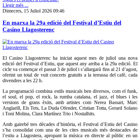
Llegir més ...
Dimecres, 15 Juliol 2026 09:46
En marxa la 29a edició del Festival d’Estiu del
Casino Llagosterenc
El Casino Llagosterenc ha iniciat aquest mes de juliol una nova
edició del Festival d’Estiu, que aquest any arriba a la 29a edició. El
cicle va començar el passat 3 de juliol i s’allargarà fins al 21 d’agost,
oferint un total de vuit concerts gratuïts a la terrassa del cafè, cada
divendres a les 22 h.
La programació combina estils musicals ben diversos, com el funk,
el soul, el pop, el rock, la rumba catalana, el jazz, el blues i les
versions de grans èxits, amb artistes com Nerea Bassart, Marc
Anglarill, Els Tets, La Duda Ofender, Cristian Totta, Gerard Solano
i Toni Molina, Clara Martínez Trio i Nostalhits.
Amb gairebé tres dècades d’història, el Festival d’Estiu del Casino
s’ha consolidat com una de les cites musicals més destacades de
l’estiu a Llagostera, apropant la música en directe al públic en un