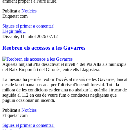
ambient proper i a l’aire lliure.
Publicat a
Notícies
Etiquetat com
Sigues el primer a comentar!
Llegir més ...
Dissabte, 11 Juliol 2026 07:12
Reobren els accessos a les Gavarres
Aquesta mitjanit s'ha desactivat el nivell 4 del Pla Alfa als municipis
del Baix Empordà i del Gironès, entre ells Llagostera.
️La mesura ha permès reobrir l'accés al massís de les Gavarres, tancat
des de la setmana passada per l'alt risc d'incendi forestal. Tot i la
millora de les condicions es demana no abaixar la guàrdia i trucar de
seguida al 112 en cas de veure fum o conductes negligents que
puguin ocasionar un incendi.
Publicat a
Notícies
Etiquetat com
Sigues el primer a comentar!