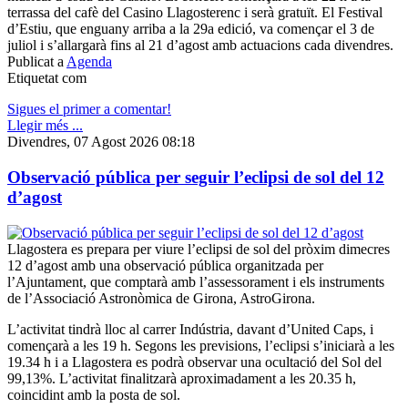
terrassa del cafè del Casino Llagosterenc i serà gratuït. El Festival
d’Estiu, que enguany arriba a la 29a edició, va començar el 3 de
juliol i s’allargarà fins al 21 d’agost amb actuacions cada divendres.
Publicat a
Agenda
Etiquetat com
Sigues el primer a comentar!
Llegir més ...
Divendres, 07 Agost 2026 08:18
Observació pública per seguir l’eclipsi de sol del 12
d’agost
Llagostera es prepara per viure l’eclipsi de sol del pròxim dimecres
12 d’agost amb una observació pública organitzada per
l’Ajuntament, que comptarà amb l’assessorament i els instruments
de l’Associació Astronòmica de Girona, AstroGirona.
L’activitat tindrà lloc al carrer Indústria, davant d’United Caps, i
començarà a les 19 h. Segons les previsions, l’eclipsi s’iniciarà a les
19.34 h i a Llagostera es podrà observar una ocultació del Sol del
99,13%. L’activitat finalitzarà aproximadament a les 20.35 h,
coincidint amb la posta de sol.