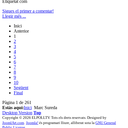
Etiquetat com
Sigues el primer a comentar!
Llegir més ...
Inici
Anterior
1
2
3
4
5
6
7
8
9
10
Següent
Final
Pàgina 1 de 261
Estàs aquí:
Inici
Marc Sureda
Desktop Version
Top
Copyright © 2026 ELPOLLTV. Tots els drets reservats. Designed by
JoomlArt.com
.
Joomla!
és programari lliure, alliberat sota la
GNU General
Public License.