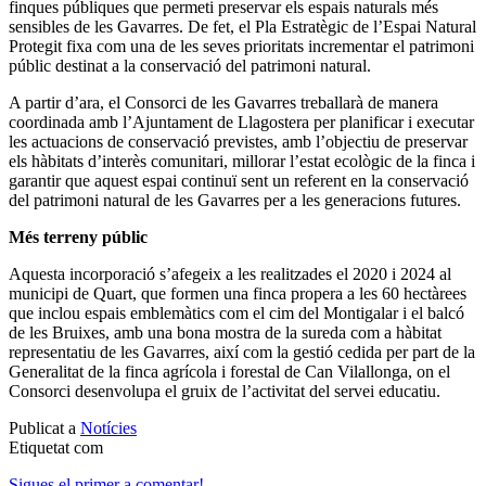
finques públiques que permeti preservar els espais naturals més
sensibles de les Gavarres. De fet, el Pla Estratègic de l’Espai Natural
Protegit fixa com una de les seves prioritats incrementar el patrimoni
públic destinat a la conservació del patrimoni natural.
A partir d’ara, el Consorci de les Gavarres treballarà de manera
coordinada amb l’Ajuntament de Llagostera per planificar i executar
les actuacions de conservació previstes, amb l’objectiu de preservar
els hàbitats d’interès comunitari, millorar l’estat ecològic de la finca i
garantir que aquest espai continuï sent un referent en la conservació
del patrimoni natural de les Gavarres per a les generacions futures.
Més terreny públic
Aquesta incorporació s’afegeix a les realitzades el 2020 i 2024 al
municipi de Quart, que formen una finca propera a les 60 hectàrees
que inclou espais emblemàtics com el cim del Montigalar i el balcó
de les Bruixes, amb una bona mostra de la sureda com a hàbitat
representatiu de les Gavarres, així com la gestió cedida per part de la
Generalitat de la finca agrícola i forestal de Can Vilallonga, on el
Consorci desenvolupa el gruix de l’activitat del servei educatiu.
Publicat a
Notícies
Etiquetat com
Sigues el primer a comentar!