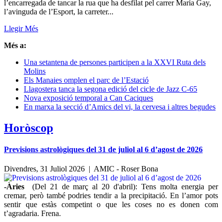
l’encarregada de tancar la rua que ha desfilat pel carrer María Gay,
l’avinguda de l’Esport, la carreter...
Llegir Més
Més a:
Una setantena de persones participen a la XXVI Ruta dels
Molins
Els Manaies omplen el parc de l’Estació
Llagostera tanca la segona edició del cicle de Jazz C-65
Nova exposició temporal a Can Caciques
En marxa la secció d’Amics del vi, la cervesa i altres begudes
Horòscop
Previsions astrològiques del 31 de juliol al 6 d’agost de 2026
Divendres, 31 Juliol 2026 |
AMIC - Roser Bona
-Àries
(Del 21 de març al 20 d'abril): Tens molta energia per
cremar, però també podries tendir a la precipitació. En l’amor pots
sentir que estàs competint o que les coses no es donen com
t’agradaria. Frena.