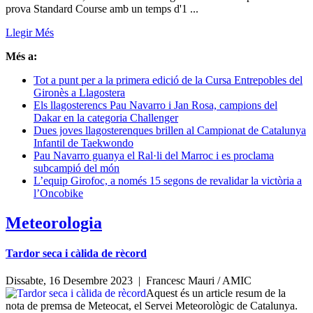
prova Standard Course amb un temps d'1 ...
Llegir Més
Més a:
Tot a punt per a la primera edició de la Cursa Entrepobles del
Gironès a Llagostera
Els llagosterencs Pau Navarro i Jan Rosa, campions del
Dakar en la categoria Challenger
Dues joves llagosterenques brillen al Campionat de Catalunya
Infantil de Taekwondo
Pau Navarro guanya el Ral·li del Marroc i es proclama
subcampió del món
L’equip Girofoc, a només 15 segons de revalidar la victòria a
l’Oncobike
Meteorologia
Tardor seca i càlida de rècord
Dissabte, 16 Desembre 2023 |
Francesc Mauri / AMIC
Aquest és un article resum de la
nota de premsa de Meteocat, el Servei Meteorològic de Catalunya.