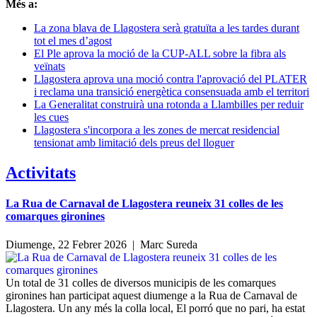
Més a:
La zona blava de Llagostera serà gratuïta a les tardes durant
tot el mes d’agost
El Ple aprova la moció de la CUP-ALL sobre la fibra als
veïnats
Llagostera aprova una moció contra l'aprovació del PLATER
i reclama una transició energètica consensuada amb el territori
La Generalitat construirà una rotonda a Llambilles per reduir
les cues
Llagostera s'incorpora a les zones de mercat residencial
tensionat amb limitació dels preus del lloguer
Activitats
La Rua de Carnaval de Llagostera reuneix 31 colles de les
comarques gironines
Diumenge, 22 Febrer 2026 |
Marc Sureda
Un total de 31 colles de diversos municipis de les comarques
gironines han participat aquest diumenge a la Rua de Carnaval de
Llagostera. Un any més la colla local, El porró que no pari, ha estat