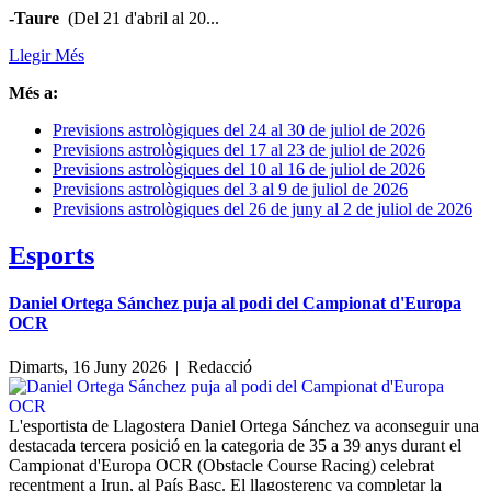
-Taure
(Del 21 d'abril al 20...
Llegir Més
Més a:
Previsions astrològiques del 24 al 30 de juliol de 2026
Previsions astrològiques del 17 al 23 de juliol de 2026
Previsions astrològiques del 10 al 16 de juliol de 2026
Previsions astrològiques del 3 al 9 de juliol de 2026
Previsions astrològiques del 26 de juny al 2 de juliol de 2026
Esports
Daniel Ortega Sánchez puja al podi del Campionat d'Europa
OCR
Dimarts, 16 Juny 2026 |
Redacció
L'esportista de Llagostera Daniel Ortega Sánchez va aconseguir una
destacada tercera posició en la categoria de 35 a 39 anys durant el
Campionat d'Europa OCR (Obstacle Course Racing) celebrat
recentment a Irun, al País Basc. El llagosterenc va completar la