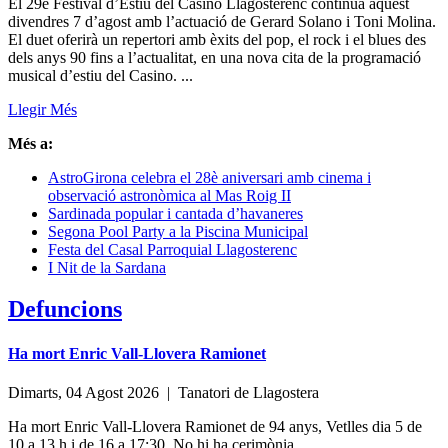
El 29è Festival d’Estiu del Casino Llagosterenc continua aquest
divendres 7 d’agost amb l’actuació de Gerard Solano i Toni Molina.
El duet oferirà un repertori amb èxits del pop, el rock i el blues des
dels anys 90 fins a l’actualitat, en una nova cita de la programació
musical d’estiu del Casino. ...
Llegir Més
Més a:
AstroGirona celebra el 28è aniversari amb cinema i
observació astronòmica al Mas Roig II
Sardinada popular i cantada d’havaneres
Segona Pool Party a la Piscina Municipal
Festa del Casal Parroquial Llagosterenc
I Nit de la Sardana
Defuncions
Ha mort Enric Vall-Llovera Ramionet
Dimarts, 04 Agost 2026 |
Tanatori de Llagostera
Ha mort Enric Vall-Llovera Ramionet de 94 anys, Vetlles dia 5 de
10 a 13 h i de 16 a 17:30. No hi ha cerimònia.