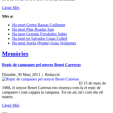
Llegir Més
Més a:
Ha mort Gertru Bassas Guillamet
Ha mort Pilar Boadas Sais
Ha mort Germán Fernández Sabio
Ha mort en Salvador Casas Collell
Ha mort Josefa (Pepita) Arias Verdaguer
Memòries
Repic de campanes pel senyor Benet Carreras
Dissabte, 30 Març 2013 |
Redacció
El 15 de març de
1988, el senyor Benet Carreras ens ensenya com fa el repic de
campanes i com capgira la campana. Tot un art, tal i com diu ell
mateix.
Llegir Més