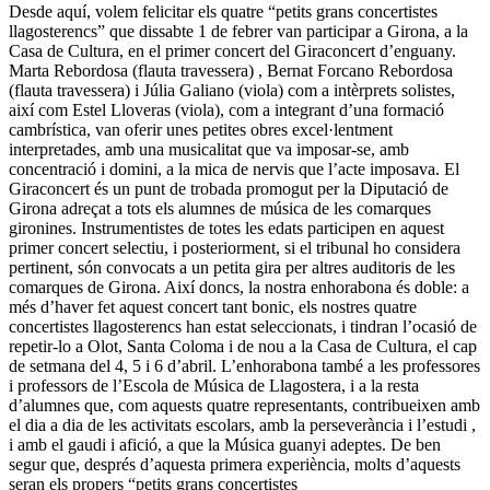
Desde aquí, volem felicitar els quatre “petits grans concertistes
llagosterencs” que dissabte 1 de febrer van participar a Girona, a la
Casa de Cultura, en el primer concert del Giraconcert d’enguany.
Marta Rebordosa (flauta travessera) , Bernat Forcano Rebordosa
(flauta travessera) i Júlia Galiano (viola) com a intèrprets solistes,
així com Estel Lloveras (viola), com a integrant d’una formació
cambrística, van oferir unes petites obres excel·lentment
interpretades, amb una musicalitat que va imposar-se, amb
concentració i domini, a la mica de nervis que l’acte imposava. El
Giraconcert és un punt de trobada promogut per la Diputació de
Girona adreçat a tots els alumnes de música de les comarques
gironines. Instrumentistes de totes les edats participen en aquest
primer concert selectiu, i posteriorment, si el tribunal ho considera
pertinent, són convocats a un petita gira per altres auditoris de les
comarques de Girona. Així doncs, la nostra enhorabona és doble: a
més d’haver fet aquest concert tant bonic, els nostres quatre
concertistes llagosterencs han estat seleccionats, i tindran l’ocasió de
repetir-lo a Olot, Santa Coloma i de nou a la Casa de Cultura, el cap
de setmana del 4, 5 i 6 d’abril. L’enhorabona també a les professores
i professors de l’Escola de Música de Llagostera, i a la resta
d’alumnes que, com aquests quatre representants, contribueixen amb
el dia a dia de les activitats escolars, amb la perseverància i l’estudi ,
i amb el gaudi i afició, a que la Música guanyi adeptes. De ben
segur que, després d’aquesta primera experiència, molts d’aquests
seran els propers “petits grans concertistes