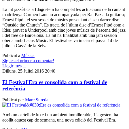
La nit jazzística a Llagostera ha comptat les actuacions de la cantant
madrilenya Carmen Lancho acompanyada per Rai Paz a la guitarra;
Ernest Pipó i el seu sextet de músics presentant el seu darrer disc
“Outside the Church”. Es tracta de l’últim disc d’Ernest Pipó com a
líder, gravat a Underpool amb cinc joves músics de l’escena del jazz
i del free de Barcelona. La nit ha finalitzat amb una jam session
oberta amb Lacus Music. El festival es va iniciar el passat 14 de
juliol a Cassà de la Selva.
Publicat a
Música
Sigues el primer a comentar!
Llegir més ...
Dilluns, 25 Juliol 2016 20:40
El Festival'Era es consolida com a festival de
referència
Publicat per
Marc Sureda
Amb un cartell de luxe i un ambient immillorable, Llagostera ha
acollit aquest cap de setmana, una nova edició del Festival'Era.