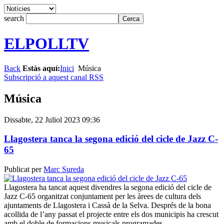
search
ELPOLLTV
Back
Estàs aquí:
Inici
Música
Subscripció a aquest canal RSS
Música
Dissabte, 22 Juliol 2023 09:36
Llagostera tanca la segona edició del cicle de Jazz C-
65
Publicat per
Marc Sureda
Llagostera ha tancat aquest divendres la segona edició del cicle de
Jazz C-65 organitzat conjuntament per les àrees de cultura dels
ajuntaments de Llagostera i Cassà de la Selva. Després de la bona
acollida de l’any passat el projecte entre els dos municipis ha crescut
amb el doble de formacions musicals programades.