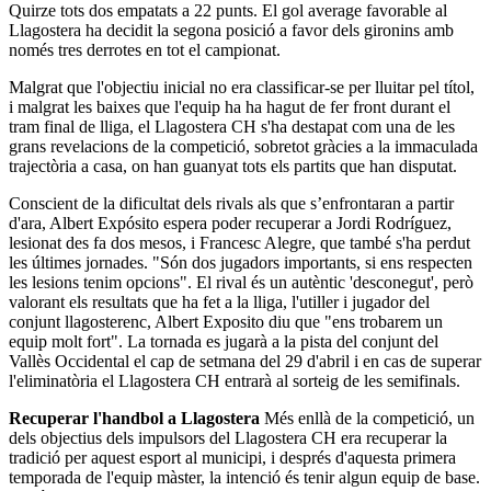
Quirze tots dos empatats a 22 punts. El gol average favorable al
Llagostera ha decidit la segona posició a favor dels gironins amb
només tres derrotes en tot el campionat.
Malgrat que l'objectiu inicial no era classificar-se per lluitar pel títol,
i malgrat les baixes que l'equip ha ha hagut de fer front durant el
tram final de lliga, el Llagostera CH s'ha destapat com una de les
grans revelacions de la competició, sobretot gràcies a la immaculada
trajectòria a casa, on han guanyat tots els partits que han disputat.
Conscient de la dificultat dels rivals als que s’enfrontaran a partir
d'ara, Albert Expósito espera poder recuperar a Jordi Rodríguez,
lesionat des fa dos mesos, i Francesc Alegre, que també s'ha perdut
les últimes jornades. "Són dos jugadors importants, si ens respecten
les lesions tenim opcions". El rival és un autèntic 'desconegut', però
valorant els resultats que ha fet a la lliga, l'utiller i jugador del
conjunt llagosterenc, Albert Exposito diu que "ens trobarem un
equip molt fort". La tornada es jugarà a la pista del conjunt del
Vallès Occidental el cap de setmana del 29 d'abril i en cas de superar
l'eliminatòria el Llagostera CH entrarà al sorteig de les semifinals.
Recuperar l'handbol a Llagostera
Més enllà de la competició, un
dels objectius dels impulsors del Llagostera CH era recuperar la
tradició per aquest esport al municipi, i després d'aquesta primera
temporada de l'equip màster, la intenció és tenir algun equip de base.