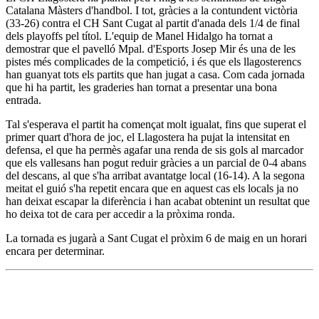
Catalana Màsters d'handbol. I tot, gràcies a la contundent victòria
(33-26) contra el CH Sant Cugat al partit d'anada dels 1/4 de final
dels playoffs pel títol. L'equip de Manel Hidalgo ha tornat a
demostrar que el pavelló Mpal. d'Esports Josep Mir és una de les
pistes més complicades de la competició, i és que els llagosterencs
han guanyat tots els partits que han jugat a casa. Com cada jornada
que hi ha partit, les graderies han tornat a presentar una bona
entrada.
Tal s'esperava el partit ha començat molt igualat, fins que superat el
primer quart d'hora de joc, el Llagostera ha pujat la intensitat en
defensa, el que ha permès agafar una renda de sis gols al marcador
que els vallesans han pogut reduir gràcies a un parcial de 0-4 abans
del descans, al que s'ha arribat avantatge local (16-14). A la segona
meitat el guió s'ha repetit encara que en aquest cas els locals ja no
han deixat escapar la diferència i han acabat obtenint un resultat que
ho deixa tot de cara per accedir a la pròxima ronda.
La tornada es jugarà a Sant Cugat el pròxim 6 de maig en un horari
encara per determinar.