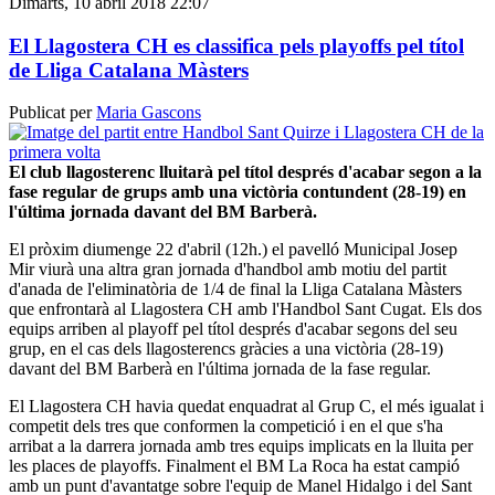
Dimarts, 10 abril 2018 22:07
El Llagostera CH es classifica pels playoffs pel títol
de Lliga Catalana Màsters
Publicat per
Maria Gascons
El club llagosterenc lluitarà pel títol després d'acabar segon a la
fase regular de grups amb una victòria contundent (28-19) en
l'última jornada davant del BM Barberà.
El pròxim diumenge 22 d'abril (12h.) el pavelló Municipal Josep
Mir viurà una altra gran jornada d'handbol amb motiu del partit
d'anada de l'eliminatòria de 1/4 de final la Lliga Catalana Màsters
que enfrontarà al Llagostera CH amb l'Handbol Sant Cugat. Els dos
equips arriben al playoff pel títol després d'acabar segons del seu
grup, en el cas dels llagosterencs gràcies a una victòria (28-19)
davant del BM Barberà en l'última jornada de la fase regular.
El Llagostera CH havia quedat enquadrat al Grup C, el més igualat i
competit dels tres que conformen la competició i en el que s'ha
arribat a la darrera jornada amb tres equips implicats en la lluita per
les places de playoffs. Finalment el BM La Roca ha estat campió
amb un punt d'avantatge sobre l'equip de Manel Hidalgo i del Sant