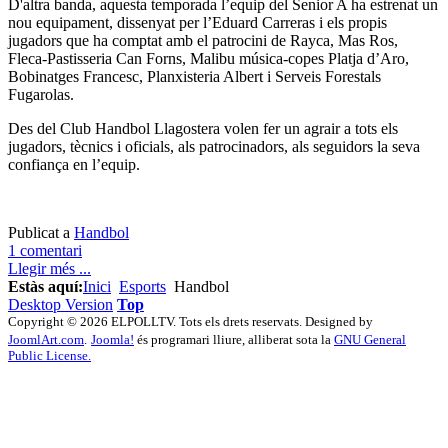
D'altra banda, aquesta temporada l’equip del Senior A ha estrenat un
nou equipament, dissenyat per l’Eduard Carreras i els propis
jugadors que ha comptat amb el patrocini de Rayca, Mas Ros,
Fleca-Pastisseria Can Forns, Malibu música-copes Platja d’Aro,
Bobinatges Francesc, Planxisteria Albert i Serveis Forestals
Fugarolas.
Des del Club Handbol Llagostera volen fer un agrair a tots els
jugadors, tècnics i oficials, als patrocinadors, als seguidors la seva
confiança en l’equip.
Publicat a
Handbol
1 comentari
Llegir més ...
Estàs aquí:
Inici
Esports
Handbol
Desktop Version
Top
Copyright © 2026 ELPOLLTV. Tots els drets reservats. Designed by
JoomlArt.com
.
Joomla!
és programari lliure, alliberat sota la
GNU General
Public License.