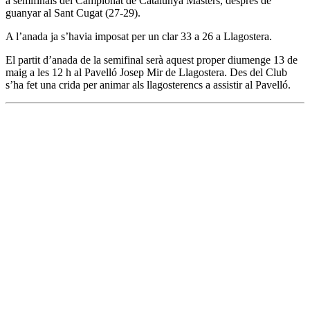
a semifinals del Campionat de Catalunya Masters, després de
guanyar al Sant Cugat (27-29).
A l’anada ja s’havia imposat per un clar 33 a 26 a Llagostera.
El partit d’anada de la semifinal serà aquest proper diumenge 13 de
maig a les 12 h al Pavelló Josep Mir de Llagostera. Des del Club
s’ha fet una crida per animar als llagosterencs a assistir al Pavelló.