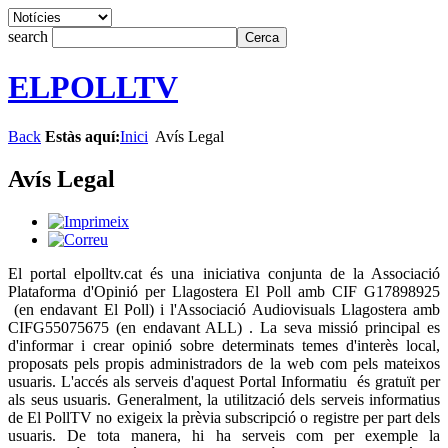
search
ELPOLLTV
Back
Estàs aquí:
Inici
Avís Legal
Avís Legal
El portal elpolltv.cat és una iniciativa conjunta de la Associació
Plataforma d'Opinió per Llagostera El Poll amb CIF G17898925
(en endavant El Poll) i l'Associació Audiovisuals Llagostera amb
CIFG55075675 (en endavant ALL) . La seva missió principal es
d'informar i crear opinió sobre determinats temes d'interès local,
proposats pels propis administradors de la web com pels mateixos
usuaris. L'accés als serveis d'aquest Portal Informatiu és gratuït per
als seus usuaris. Generalment, la utilització dels serveis informatius
de El PollTV no exigeix la prèvia subscripció o registre per part dels
usuaris. De tota manera, hi ha serveis com per exemple la