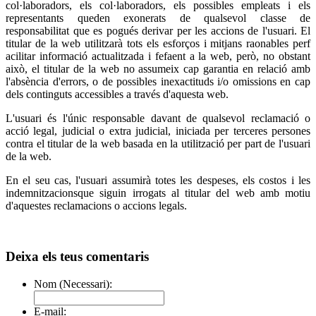
col·laboradors, els col·laboradors, els possibles empleats i els
representants queden exonerats de qualsevol classe de
responsabilitat que es pogués derivar per les accions de l'usuari. El
titular de la web utilitzarà tots els esforços i mitjans raonables perf
acilitar informació actualitzada i fefaent a la web, però, no obstant
això, el titular de la web no assumeix cap garantia en relació amb
l'absència d'errors, o de possibles inexactituds i/o omissions en cap
dels continguts accessibles a través d'aquesta web.
L'usuari és l'únic responsable davant de qualsevol reclamació o
acció legal, judicial o extra judicial, iniciada per terceres persones
contra el titular de la web basada en la utilització per part de l'usuari
de la web.
En el seu cas, l'usuari assumirà totes les despeses, els costos i les
indemnitzacionsque siguin irrogats al titular del web amb motiu
d'aquestes reclamacions o accions legals.
Deixa els teus comentaris
Nom (Necessari):
E-mail: