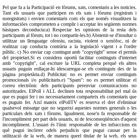
Pel que fa a la Participació en fòrums, xats, comentaris a les noticies.
Tant els usuaris que participen en els xats i fòrums (registrats i
noregistrats) i envien comentaris com els que només visualitzen la
informacióes comprometen a complir i acceptar les següents normes
bàsiques deconducta:a) Respectar les opinions de la resta dels
participants al fòrum, tot i no compartir-les.b) Abstenir-se d'insultar o
utilitzar un llenguatge ofensiu, racista, violent o xenòfoc, ni de
realitzar cap conducta contrària a la legislació vigent i a l'ordre
públic. c) No enviar cap contingut amb "copyright" sense el permís
del propietari.Si es considera oportú facilitar continguts d'internet
amb "copyright", cal escriure la URL completa perquè els altres
usuaris puguin enllaçar-hi idescarregar-se els continguts des de la
pàgina propietària.d) Publicitat: no es permet enviar continguts
promocionals i/o publicitaris.e) "Spam": no es permet utilitzar el
correu electrònic dels participants perenviar comunicacions no
autoritzades. ElPoll i ALL declinen tota responsabilitat pel mal ús
que es pugui fer i no necessariament comparteix els comentaris que
es puguin fer. Així mateix elPollTV es reserva el dret d'eliminar
qualsevol missatge que no segueixi aquestes normes generals o les
particulars dels xats i fòrums. Igualment, nose'n fa responsable de
l'incompliment per part dels usuaris, ni de lesconseqüències d'aquest
incompliment. L'usuari és l'únic responsable de les infraccions en
què pugui incórrer odels perjudicis que pugui causar per la
utilització de la web, de manera queel titular de la web, els seus