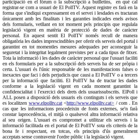
participació en el fòrum o la subscripció a butlletins, en què cal
registrar-se com a usuari de El PollTV. Aquest registre es farà en la
forma que s'indiqui expressament en el servei i lesdades es tractaran
únicament amb les finalitats i les garanties indicades enels avisos
dels formularis, vetllant en tot moment pels principis que regulala
legislació vigent en matèria de protecció de dades de caràcter
personal. En aquest sentit El PollTV només recull de manera
obligatòria les dades imprescindibles per oferir els serveis del portal i
garantint en tot momentles mesures adequades per aconseguir la
seguretat i la integritat legalment previstes per a cada tipus de fitxer.
Tota la informació i les dades de caràcter personal que l'usuari faciliti
en els formularis per a la subscripció dels serveis ha de ser pròpia i
certa. L'usuari és l'únic responsable de les manifestacions falses o
inexactes que faci i dels perjudicis que causi a El PollTV o a tercers
per la informació que faciliti. El PollTV ha de tractar les dades
conforme a la legislació vigent en cada moment garantint la
confidencialitat i l'exercici dels drets dels usuarissubscrits. ElPoll i
ALL posen a disposició dels usuaris els continguts i els serveis que
es localitzen
www.elpolltv.cat
<
http://www.elpolltv.cat>
/ com . En
cas que les informacions procedeixin de fonts externes, se'n farà
constar laprocedència, el mitjà o qualsevol altra informació relativa
al seu origen. L'usuari es compromet a utilitzar els serveis i la
informació facilitada en el portal de El PollTV sota els criteris de la
bona fe i respectant, en totcas, els principis d'ús generalment
acceptats sense contravenir l'ordre públic i la legislació vigent.