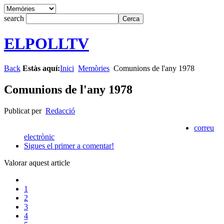
search
ELPOLLTV
Back
Estàs aquí:
Inici
Memòries
Comunions de l'any 1978
Comunions de l'any 1978
Publicat per
Redacció
correu
electrònic
Sigues el primer a comentar!
Valorar aquest article
1
2
3
4