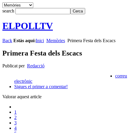
search
ELPOLLTV
Back
Estàs aquí:
Inici
Memòries
Primera Festa dels Escacs
Primera Festa dels Escacs
Publicat per
Redacció
correu
electrònic
Sigues el primer a comentar!
Valorar aquest article
1
2
3
4