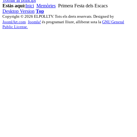
Tornar al principi
Estàs aquí:
Inici
Memòries
Primera Festa dels Escacs
Desktop Version
Top
Copyright © 2026 ELPOLLTV. Tots els drets reservats. Designed by
JoomlArt.com
.
Joomla!
és programari lliure, alliberat sota la
GNU General
Public License.