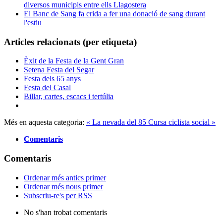
diversos municipis entre ells Llagostera
El Banc de Sang fa crida a fer una donació de sang durant
l'estiu
Articles relacionats (per etiqueta)
Èxit de la Festa de la Gent Gran
Setena Festa del Segar
Festa dels 65 anys
Festa del Casal
Billar, cartes, escacs i tertúlia
Més en aquesta categoria:
« La nevada del 85
Cursa ciclista social »
Comentaris
Comentaris
Ordenar més antics primer
Ordenar més nous primer
Subscriu-re's per RSS
No s'han trobat comentaris