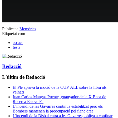
Publicat a
Memòries
Etiquetat com
escacs
festa
Redacció
L'últim de Redacció
El Ple aprova la moció de la CUP-ALL sobre la fibra als
veïnats
Juan Carlos Mangas Puente, guanyador de la X Beca de
Recerca Esteve Fa
L’incendi de les Gavarres continua estabilitzat però els
Bombers mantenen la preocupació pel flanc dret
L'incendi de la Bisbal entra a les Gavarres, obliga a confinar