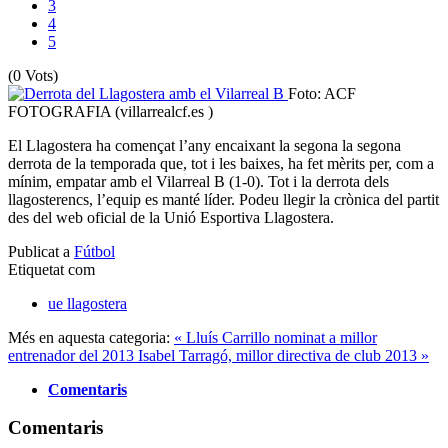
3
4
5
(0 Vots)
Foto: ACF
FOTOGRAFIA (villarrealcf.es )
El Llagostera ha començat l’any encaixant la segona la segona
derrota de la temporada que, tot i les baixes, ha fet mèrits per, com a
mínim, empatar amb el Vilarreal B (1-0). Tot i la derrota dels
llagosterencs, l’equip es manté líder. Podeu llegir la crònica del partit
des del web oficial de la Unió Esportiva Llagostera.
Publicat a
Fútbol
Etiquetat com
ue llagostera
Més en aquesta categoria:
« Lluís Carrillo nominat a millor
entrenador del 2013
Isabel Tarragó, millor directiva de club 2013 »
Comentaris
Comentaris