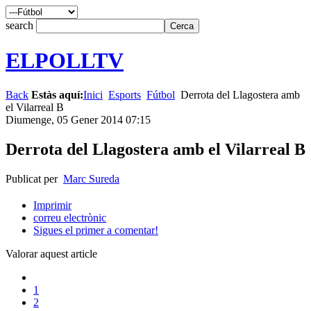
search
ELPOLLTV
Back
Estàs aquí:
Inici
Esports
Fútbol
Derrota del Llagostera amb
el Vilarreal B
Diumenge, 05 Gener 2014 07:15
Derrota del Llagostera amb el Vilarreal B
Publicat per
Marc Sureda
Imprimir
correu electrònic
Sigues el primer a comentar!
Valorar aquest article
1
2