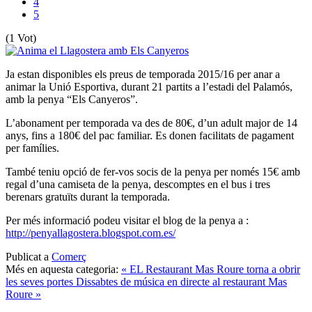
4
5
(1 Vot)
Ja estan disponibles els preus de temporada 2015/16 per anar a
animar la Unió Esportiva, durant 21 partits a l’estadi del Palamós,
amb la penya “Els Canyeros”.
L’abonament per temporada va des de 80€, d’un adult major de 14
anys, fins a 180€ del pac familiar. Es donen facilitats de pagament
per famílies.
També teniu opció de fer-vos socis de la penya per només 15€ amb
regal d’una camiseta de la penya, descomptes en el bus i tres
berenars gratuïts durant la temporada.
Per més informació podeu visitar el blog de la penya a :
http://penyallagostera.blogspot.com.es/
Publicat a
Comerç
Més en aquesta categoria:
« EL Restaurant Mas Roure torna a obrir
les seves portes
Dissabtes de música en directe al restaurant Mas
Roure »