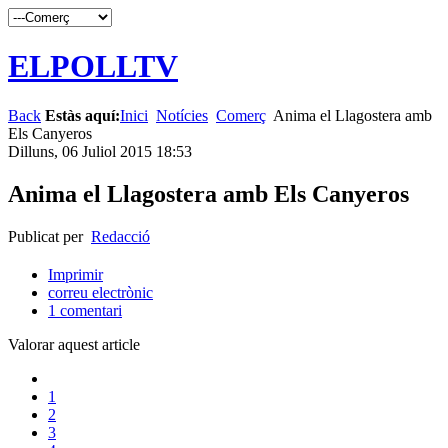
ELPOLLTV
Back
Estàs aquí:
Inici
Notícies
Comerç
Anima el Llagostera amb
Els Canyeros
Dilluns, 06 Juliol 2015 18:53
Anima el Llagostera amb Els Canyeros
Publicat per
Redacció
Imprimir
correu electrònic
1
comentari
Valorar aquest article
1
2
3