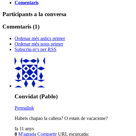
Comentaris
Participants a la conversa
Comentaris (
1
)
Ordenar més antics primer
Ordenar més nous primer
Subscriu-re's per RSS
Convidat (Pablo)
Permalink
Habeis chapao la cañera? O estais de vacacione?
fa 11 anys
0
M'agrada
Compartir
URL escurçada: