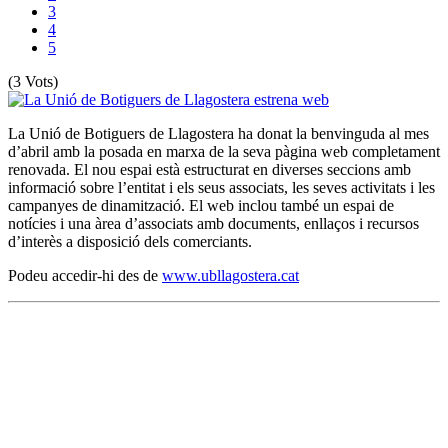
3
4
5
(3 Vots)
La Unió de Botiguers de Llagostera ha donat la benvinguda al mes
d’abril amb la posada en marxa de la seva pàgina web completament
renovada. El nou espai està estructurat en diverses seccions amb
informació sobre l’entitat i els seus associats, les seves activitats i les
campanyes de dinamització. El web inclou també un espai de
notícies i una àrea d’associats amb documents, enllaços i recursos
d’interès a disposició dels comerciants.
Podeu accedir-hi des de
www.ubllagostera.cat