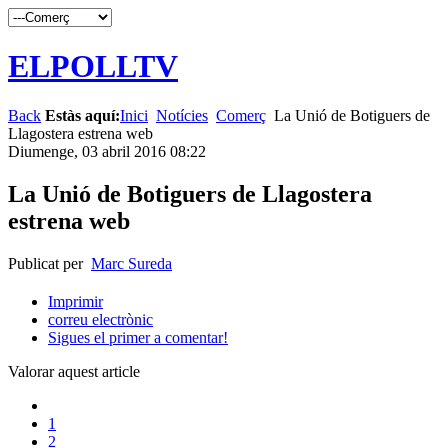
ELPOLLTV
Back
Estàs aquí:
Inici
Notícies
Comerç
La Unió de Botiguers de
Llagostera estrena web
Diumenge, 03 abril 2016 08:22
La Unió de Botiguers de Llagostera
estrena web
Publicat per
Marc Sureda
Imprimir
correu electrònic
Sigues el primer a comentar!
Valorar aquest article
1
2