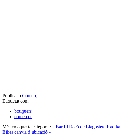
Publicat a
Comerç
Etiquetat com
botiguers
comerços
Més en aquesta categoria:
« Bar El Racó de Llagostera
Radikal
Bikes canvia d’ubicació »