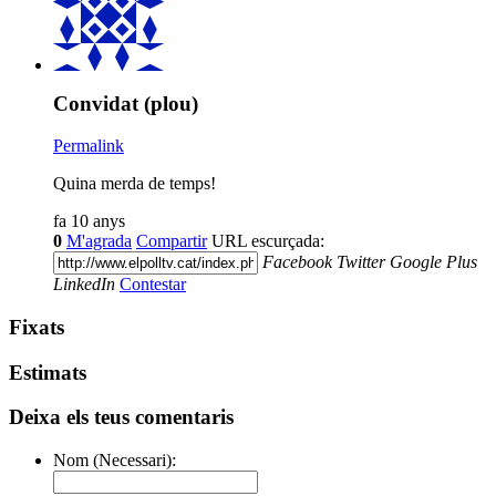
Convidat (plou)
Permalink
Quina merda de temps!
fa 10 anys
0
M'agrada
Compartir
URL escurçada:
Facebook
Twitter
Google Plus
LinkedIn
Contestar
Fixats
Estimats
Deixa els teus comentaris
Nom (Necessari):