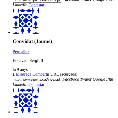
LinkedIn
Contestar
Convidat (Jaume)
Permalink
Endavant Sergi !!!
fa 9 anys
1
M'agrada
Compartir
URL escurçada:
Facebook
Twitter
Google Plus
LinkedIn
Contestar