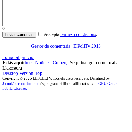
0
Accepta
termes i condicions
.
Enviar comentari
Gestor de comentaris | ElPollTv 2013
Tornar al principi
Estàs aquí:
Inici
Notícies
Comerç
Serpi inaugura nou local a
Llagostera
Desktop Version
Top
Copyright © 2026 ELPOLLTV. Tots els drets reservats. Designed by
JoomlArt.com
.
Joomla!
és programari lliure, alliberat sota la
GNU General
Public License.