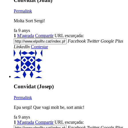
Convidat (Joan)
Permalink
Molta Sort Sergi!
fa 9 anys
1
M'agrada
Compartir
URL escurçada:
Facebook
Twitter
Google Plus
LinkedIn
Contestar
Convidat (Josep)
Permalink
Epa sergi! Que vagi molt be, sort amic!
fa 9 anys
1
M'agrada
Compartir
URL escurçada:
Facebook
Twitter
Google Plus