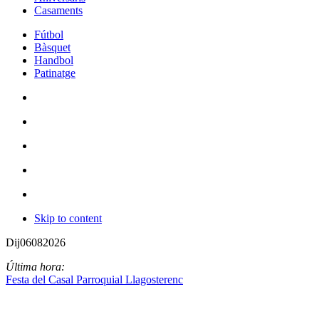
Casaments
Fútbol
Bàsquet
Handbol
Patinatge
Skip to content
Dij
06
08
2026
Última hora:
Festa del Casal Parroquial Llagosterenc