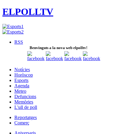
ELPOLLTV
RSS
Benvinguts a la nova web elpolltv!
Notícies
Horòscop
Esports
Agenda
Meteo
Defuncions
Memòries
L'ull de poll
Reportatges
Comerç
Aniversaris