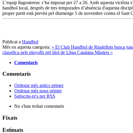
L’equip llagosterenc s’ha imposat per 27 a 26. Amb aquesta victòria s
handbol local, després de tres temporades d’absència d'aquesta discipl
proper partit està previst pel diumenge 5 de novembre contra el Sant 
Publicat a
Handbol
Més en aquesta categoria:
« El Club Handbol de Riudellots busca ju
classifica pels playoffs pel títol de Lliga Catalana Màsters »
Comentaris
Comentaris
Ordenar més antics primer
Ordenar més nous primer
Subscriu-re's per RSS
No s'han trobat comentaris
Fixats
Estimats