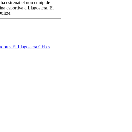
’ha estrenat el nou equip de
ina esportiva a Llagostera. El
Quirze.
gadores
El Llagostera CH es