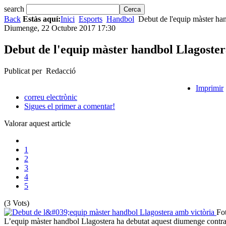
search
Back
Estàs aquí:
Inici
Esports
Handbol
Debut de l'equip màster han
Diumenge, 22 Octubre 2017 17:30
Debut de l'equip màster handbol Llagoster
Publicat per Redacció
Imprimir
correu electrònic
Sigues el primer a comentar!
Valorar aquest article
1
2
3
4
5
(3 Vots)
Fo
L’equip màster handbol Llagostera ha debutat aquest diumenge contra