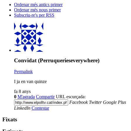
Ordenar més antics primer
Ordenar més nous primer
Subscriu-re's per RSS
Convidat (Perruquerieseverywhere)
Permalink
I ja en van quinze
fa 8 anys
0
M'agrada
Compartir
URL escurçada:
Facebook
Twitter
Google Plus
LinkedIn
Contestar
Fixats