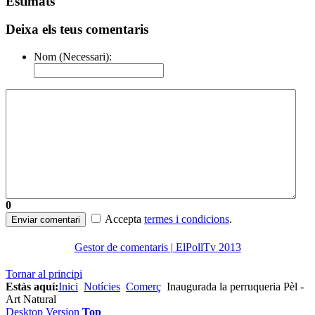
Estimats
Deixa els teus comentaris
Nom (Necessari):
0
Accepta
termes i condicions
.
Enviar comentari
Gestor de comentaris | ElPollTv 2013
Tornar al principi
Estàs aquí:
Inici
Notícies
Comerç
Inaugurada la perruqueria Pèl -
Art Natural
Desktop Version
Top