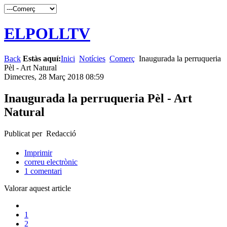
ELPOLLTV
Back
Estàs aquí:
Inici
Notícies
Comerç
Inaugurada la perruqueria
Pèl - Art Natural
Dimecres, 28 Març 2018 08:59
Inaugurada la perruqueria Pèl - Art
Natural
Publicat per Redacció
Imprimir
correu electrònic
1
comentari
Valorar aquest article
1
2