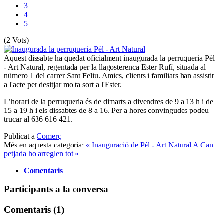
3
4
5
(2 Vots)
Aquest dissabte ha quedat oficialment inaugurada la perruqueria Pèl
- Art Natural, regentada per la llagosterenca Ester Rufí, situada al
número 1 del carrer Sant Feliu. Amics, clients i familiars han assistit
a l'acte per desitjar molta sort a l'Ester.
L’horari de la perruqueria és de dimarts a divendres de 9 a 13 h i de
15 a 19 h i els dissabtes de 8 a 16. Per a hores convingudes podeu
trucar al 636 616 421.
Publicat a
Comerç
Més en aquesta categoria:
« Inauguració de Pèl - Art Natural
A Can
petjada ho arreglen tot »
Comentaris
Participants a la conversa
Comentaris (
1
)